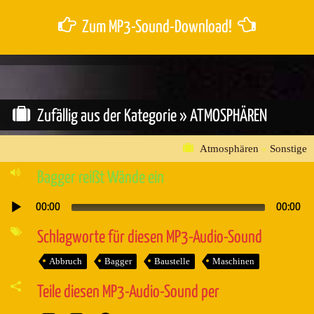
Zum MP3-Sound-Download!
Zufällig aus der Kategorie »
ATMOSPHÄREN
Atmosphären
»
Sonstige
Bagger reißt Wände ein
00:00
00:00
Audio-
Player
Schlagworte für diesen MP3-Audio-Sound
Abbruch
Bagger
Baustelle
Maschinen
Teile diesen MP3-Audio-Sound per