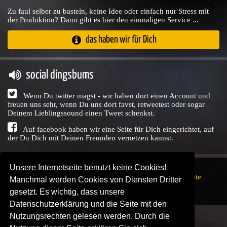
Zu faul selber zu basteln, keine Idee oder einfach nur Stress mit
der Produktion? Dann gibt es hier den einmaligen Service ...
das haben wir für Dich
social dingsbums
Wenn Du twitter magst - wir haben dort einen Account und
freuen uns sehr, wenn Du uns dort favst, retweetest oder sogar
Deinem Lieblingssound einen Tweet schenkst.
Auf facebook haben wir eine Seite für Dich eingerichtet, auf
der Du Dich mit Deinen Freunden vernetzen kannst.
Unsere Internetseite benutzt keine Cookies!
Copyright © Audio Union GbR, 1999 - 2026,
Nutzungsrechte
Manchmal werden Cookies von Diensten Dritter
↗
Impressum
↗
Datenschutzerklärung
↗ | powered by
gesetzt. Es wichtig, dass unsere
SENDEPLATZ
↗
Datenschutzerklärung und die Seite mit den
Nutzungsrechten gelesen werden. Durch die