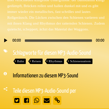
gedämpft, Brücken rollen und hallen dunkel mit und es gibt
immer wieder ein metallisches, fast schrilles und lautes
Rollgeräusch. Die Lücken zwischen den Schienen variieren und
mit ihnen Klang und Rhythmus der ratternden Schienen. Zudem
quietscht, scheppert, ächzt das Material der Waggons.
00:00
00:00
Audio-
Player
Schlagworte für diesen MP3-Audio-Sound
Bahn
Reisen
Rhythmus
Schienenrattern
Informationen zu diesem MP3-Sound
Teile diesen MP3-Audio-Sound per