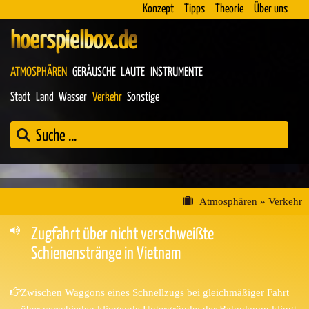
Konzept
Tipps
Theorie
Über uns
hoerspielbox.de
ATMOSPHÄREN
GERÄUSCHE
LAUTE
INSTRUMENTE
Stadt
Land
Wasser
Verkehr
Sonstige
Atmosphären
»
Verkehr
Zugfahrt über nicht verschweißte
Schienenstränge in Vietnam
Zwischen Waggons eines Schnellzugs bei gleichmäßiger Fahrt
über verschieden klingende Untergründe: der Bahndamm klingt