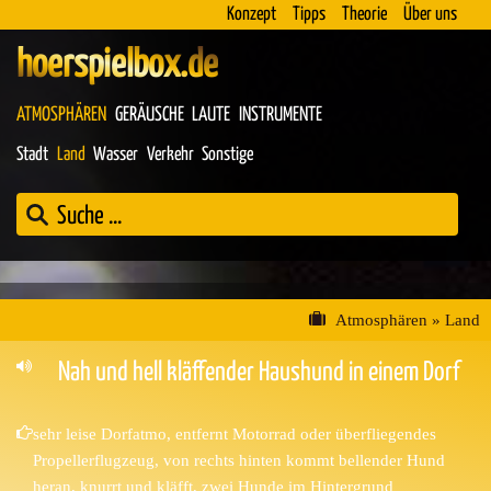
Konzept
Tipps
Theorie
Über uns
hoerspielbox.de
ATMOSPHÄREN
GERÄUSCHE
LAUTE
INSTRUMENTE
Stadt
Land
Wasser
Verkehr
Sonstige
Atmosphären
»
Land
Nah und hell kläffender Haushund in einem Dorf
sehr leise Dorfatmo, entfernt Motorrad oder überfliegendes
Propellerflugzeug, von rechts hinten kommt bellender Hund
heran, knurrt und kläfft, zwei Hunde im Hintergrund