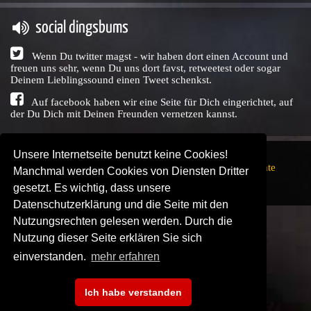
social dingsbums
Wenn Du twitter magst - wir haben dort einen Account und
freuen uns sehr, wenn Du uns dort favst, retweetest oder sogar
Deinem Lieblingssound einen Tweet schenkst.
Auf facebook haben wir eine Seite für Dich eingerichtet, auf
der Du Dich mit Deinen Freunden vernetzen kannst.
Unsere Internetseite benutzt keine Cookies!
Copyright © Audio Union GbR, 1999 - 2026,
Nutzungsrechte
Manchmal werden Cookies von Diensten Dritter
↗
Impressum
↗
Datenschutzerklärung
↗ | powered by
gesetzt. Es wichtig, dass unsere
SENDEPLATZ
↗
Datenschutzerklärung und die Seite mit den
Nutzungsrechten gelesen werden. Durch die
Nutzung dieser Seite erklären Sie sich
einverstanden.
mehr erfahren
Ich habe verstanden