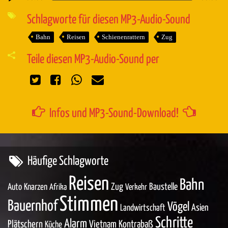
Audio-
Player
Schlagworte für diesen MP3-Audio-Sound
Bahn
Reisen
Schienenrattern
Zug
Teile diesen MP3-Audio-Sound per
Infos und MP3-Sound-Download!
Häufige Schlagworte
Reisen
Bahn
Zug
Baustelle
Auto
Knarzen
Afrika
Verkehr
Stimmen
Bauernhof
Vögel
Asien
Landwirtschaft
Schritte
Alarm
Plätschern
Vietnam
Kontrabaß
Küche