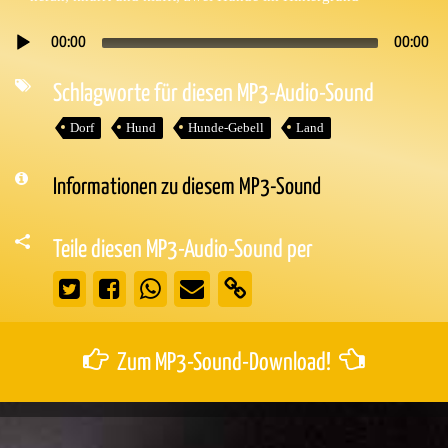
00:00
00:00
Audio-
Player
Schlagworte für diesen MP3-Audio-Sound
Dorf
Hund
Hunde-Gebell
Land
Informationen zu diesem MP3-Sound
Teile diesen MP3-Audio-Sound per
Zum MP3-Sound-Download!