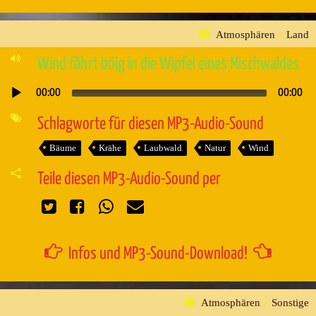
Atmosphären
»
Land
Wind fährt böig in die Wipfel eines Mischwaldes
00:00
00:00
Audio-
Player
Schlagworte für diesen MP3-Audio-Sound
Bäume
Krähe
Laubwald
Natur
Wind
Teile diesen MP3-Audio-Sound per
Infos und MP3-Sound-Download!
Atmosphären
»
Sonstige