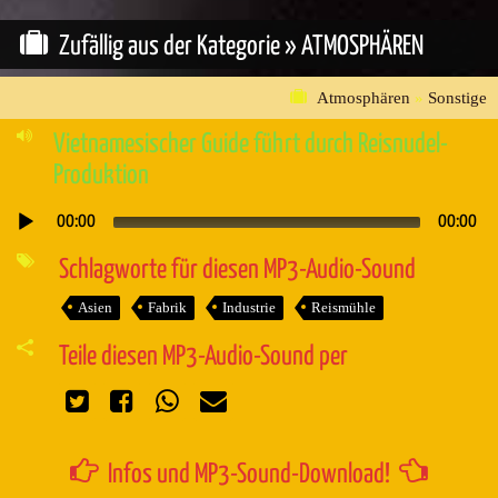
Zufällig aus der Kategorie »
ATMOSPHÄREN
Atmosphären
»
Sonstige
Vietnamesischer Guide führt durch Reisnudel-
Produktion
00:00
00:00
Audio-
Player
Schlagworte für diesen MP3-Audio-Sound
Asien
Fabrik
Industrie
Reismühle
Teile diesen MP3-Audio-Sound per
Infos und MP3-Sound-Download!