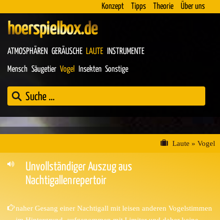
Konzept
Tipps
Theorie
Über uns
hoerspielbox.de
ATMOSPHÄREN
GERÄUSCHE
LAUTE
INSTRUMENTE
Mensch
Säugetier
Vogel
Insekten
Sonstige
Laute
»
Vogel
Unvollständiger Auszug aus
Nachtigallenrepertoir
naher Gesang einer Nachtigall mit leisen anderen Vogelstimmen
im Hintergrund, aufgenommen mit Limiter und daher keine