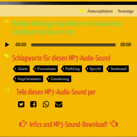
Atmosphären
»
Sonstige
Belebte Frühlings-Vogelatmo vom bewaldeten
Stadtrand mit Sirenentest.
00:00
00:00
Audio-
Player
Schlagworte für diesen MP3-Audio-Sound
Alarm
Feueralarm
Frühling
Specht
Stadtrand
Vogelstimmen
Zaunkönig
Teile diesen MP3-Audio-Sound per
Infos und MP3-Sound-Download!