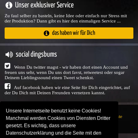
Unser exklusiver Service
Zu faul selber zu basteln, keine Idee oder einfach nur Stress mit
der Produktion? Dann gibt es hier den einmaligen Service ...
das haben wir für Dich
social dingsbums
Wenn Du twitter magst - wir haben dort einen Account und
freuen uns sehr, wenn Du uns dort favst, retweetest oder sogar
Deinem Lieblingssound einen Tweet schenkst.
Auf facebook haben wir eine Seite für Dich eingerichtet, auf
der Du Dich mit Deinen Freunden vernetzen kannst.
Unsere Internetseite benutzt keine Cookies!
Copyright © Audio Union GbR, 1999 - 2026,
Nutzungsrechte
Manchmal werden Cookies von Diensten Dritter
↗
Impressum
↗
Datenschutzerklärung
↗ | powered by
gesetzt. Es wichtig, dass unsere
SENDEPLATZ
↗
Datenschutzerklärung und die Seite mit den