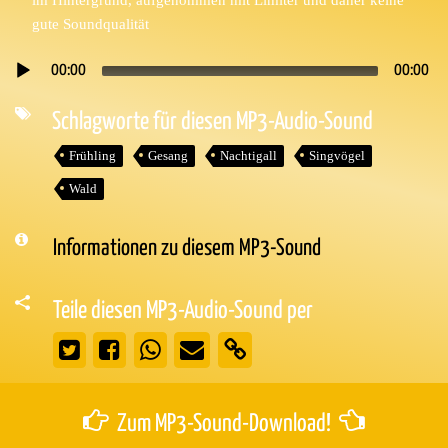
gute Soundqualität
00:00
00:00
Audio-
Player
Schlagworte für diesen MP3-Audio-Sound
Frühling
Gesang
Nachtigall
Singvögel
Wald
Informationen zu diesem MP3-Sound
Teile diesen MP3-Audio-Sound per
Zum MP3-Sound-Download!