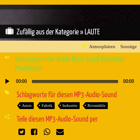
Zufällig aus der Kategorie »
LAUTE
Atmosphären
»
Sonstige
Vietnamesischer Guide führt durch Reisnudel-
Produktion
00:00
00:00
Audio-
Player
Schlagworte für diesen MP3-Audio-Sound
Asien
Fabrik
Industrie
Reismühle
Teile diesen MP3-Audio-Sound per