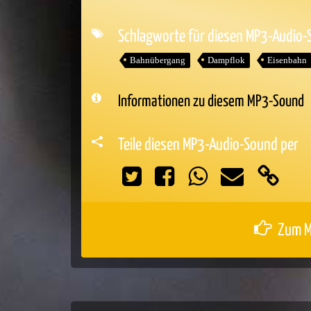
Player
Schlagworte für diesen MP3-Audio
Bahnübergang
Dampflok
Eisenbahn
Informationen zu diesem MP3-Sound
Teile diesen MP3-Audio-Sound per
Zum M