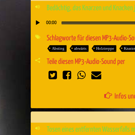
Bedächtig, das Knarzen und Knacken j
00:00
Audio-
Player
Schlagworte für diesen MP3-Audio-S
Abstieg
abwärts
Holztreppe
Knarz
Teile diesen MP3-Audio-Sound per
Infos un
Tosen eines entfernten Wasserfalls 