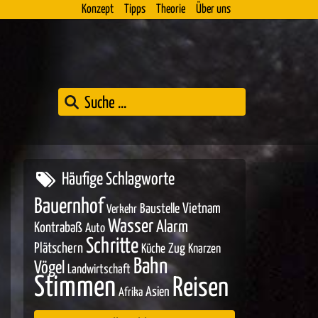
Konzept
Tipps
Theorie
Über uns
Häufige Schlagworte
Bauernhof
Baustelle
Vietnam
Verkehr
Wasser
Alarm
Kontrabaß
Auto
Schritte
Plätschern
Zug
Küche
Knarzen
Bahn
Vögel
Landwirtschaft
Stimmen
Reisen
Asien
Afrika