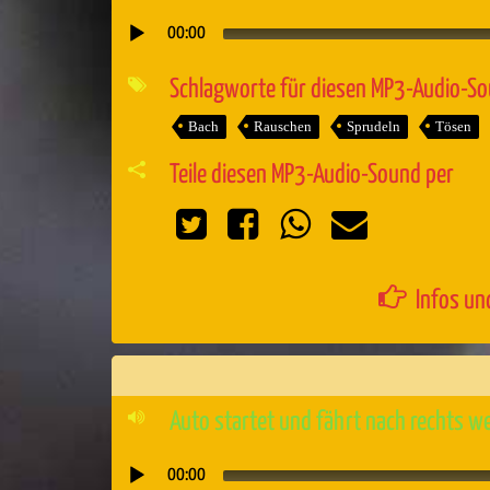
00:00
Audio-
Player
Schlagworte für diesen MP3-Audio-S
Bach
Rauschen
Sprudeln
Tösen
Teile diesen MP3-Audio-Sound per
Infos un
Auto startet und fährt nach rechts w
00:00
Audio-