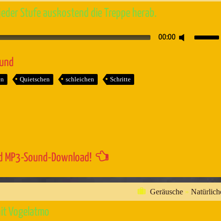
eder Stufe auskostend die Treppe herab.
Pfeiltaste
00:00
Hoch/Runt
benutzen,
ound
um
en
Quietschen
schleichen
Schritte
die
Lautstärk
zu
regeln.
d MP3-Sound-Download!
Geräusche
»
Natürlich
mit Vogelatmo