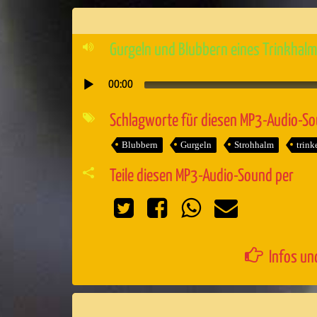
Gurgeln und Blubbern eines Trinkhalme
00:00
Audio-
Player
Schlagworte für diesen MP3-Audio-S
Blubbern
Gurgeln
Strohhalm
trink
Teile diesen MP3-Audio-Sound per
Infos un