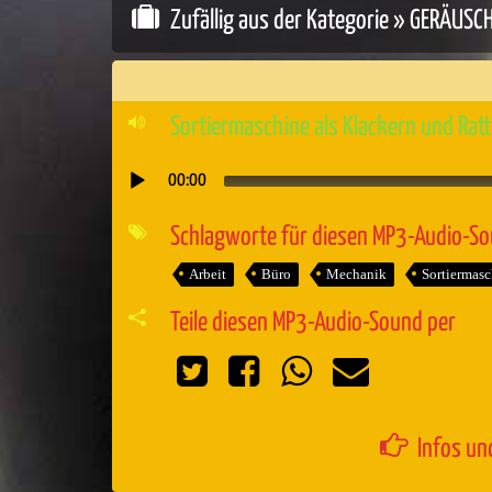
Zufällig aus der Kategorie »
GERÄUSC
Sortiermaschine als Klackern und Rat
00:00
Audio-
Player
Schlagworte für diesen MP3-Audio-S
Arbeit
Büro
Mechanik
Sortiermasc
Teile diesen MP3-Audio-Sound per
Infos un