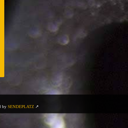
er
e
d by
SENDEPLATZ
↗