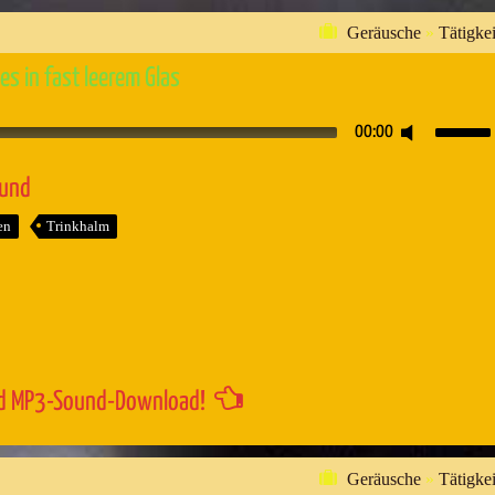
Geräusche
»
Tätigkei
s in fast leerem Glas
Pfeiltaste
00:00
Hoch/Runt
benutzen,
ound
um
en
Trinkhalm
die
Lautstärk
zu
regeln.
d MP3-Sound-Download!
Geräusche
»
Tätigkei