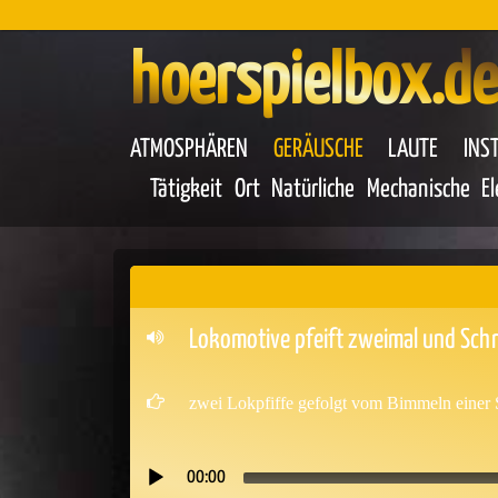
hoerspielbox.de
ATMOSPHÄREN
GERÄUSCHE
LAUTE
INS
Tätigkeit
Ort
Natürliche
Mechanische
E
Lokomotive pfeift zweimal und Schr
zwei Lokpfiffe gefolgt vom Bimmeln einer S
00:00
Audio-