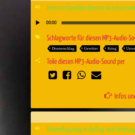
Mehrere Gewitter-Donner krachen nah
00:00
Audio-
Player
Schlagworte für diesen MP3-Audio-S
Donnerschlag
Gewitter
Krieg
Unwe
Teile diesen MP3-Audio-Sound per
Infos un
Düsenflugzeug in Anflug und Landun