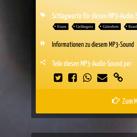
Player
Schlagworte für diesen MP3-Audio
Eisen
Gefängnis
Gitterbett
Kran
Informationen zu diesem MP3-Sound
Teile diesen MP3-Audio-Sound per
Zum M