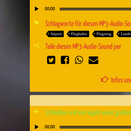
00:00
Audio-
Player
Schlagworte für diesen MP3-Audio-S
Airport
Flughafen
Flugzeug
Lande
Teile diesen MP3-Audio-Sound per
Infos un
Schließen und verriegeln eines großen
00:00
Audio-