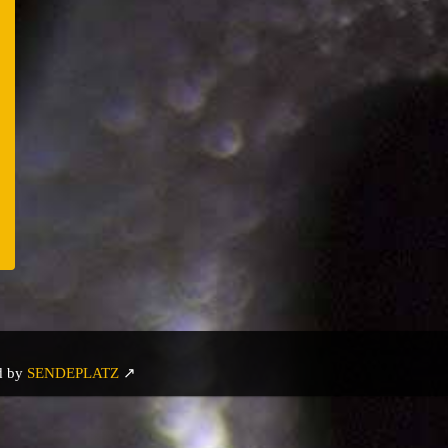
er
e
d by
SENDEPLATZ
↗