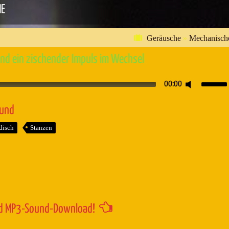
HE
Geräusche
»
Mechanisch
nd ein zischender Impuls im Wechsel
Pfeiltaste
00:00
Hoch/Runt
benutzen,
ound
um
disch
Stanzen
die
Lautstärk
zu
regeln.
d MP3-Sound-Download!