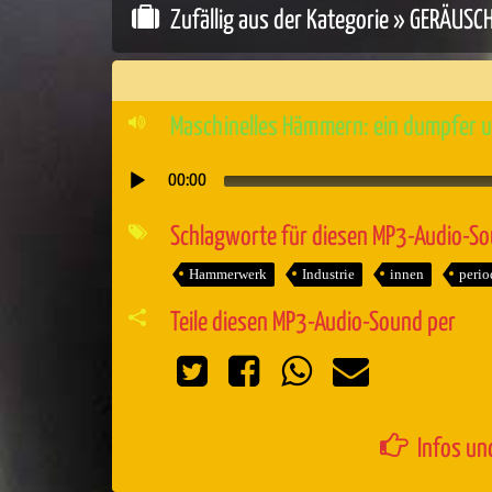
Zufällig aus der Kategorie »
GERÄUSC
Maschinelles Hämmern: ein dumpfer u
00:00
Audio-
Player
Schlagworte für diesen MP3-Audio-S
Hammerwerk
Industrie
innen
perio
Teile diesen MP3-Audio-Sound per
Infos un