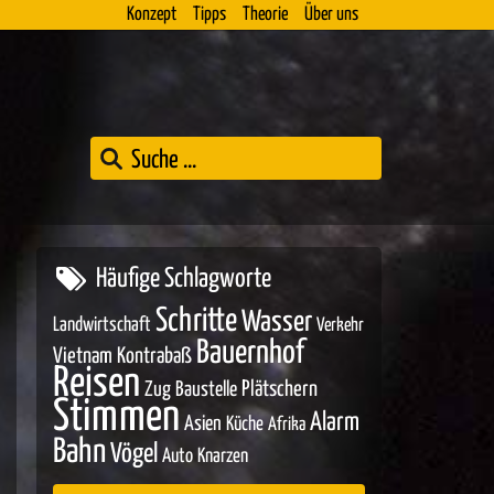
Konzept
Tipps
Theorie
Über uns
Häufige Schlagworte
Schritte
Wasser
Landwirtschaft
Verkehr
Bauernhof
Vietnam
Kontrabaß
Reisen
Zug
Baustelle
Plätschern
Stimmen
Alarm
Asien
Küche
Afrika
Bahn
Vögel
Auto
Knarzen