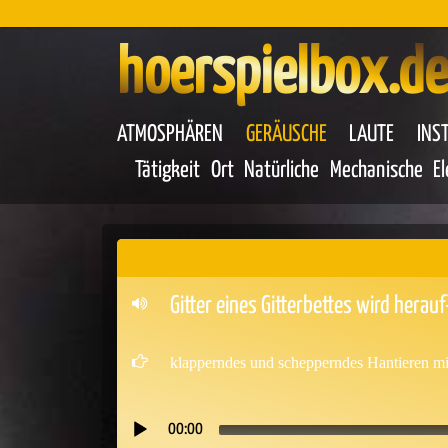
hoerspielbox.de
ATMOSPHÄREN
GERÄUSCHE
LAUTE
INS
Tätigkeit
Ort
Natürliche
Mechanische
E
Gitter eines Gitterbettes wird hera
klapperndes und schepperndes Hantieren mit
00:00
Audio-