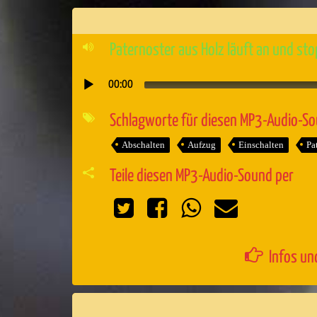
Paternoster aus Holz läuft an und sto
00:00
Audio-
Player
Schlagworte für diesen MP3-Audio-S
Abschalten
Aufzug
Einschalten
Pa
Teile diesen MP3-Audio-Sound per
Infos un