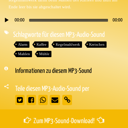
Ende leer bis sie abgeschaltet wird.
00:00
00:00
Audio-
Player
Schlagworte für diesen MP3-Audio-Sound
Alarm
Kaffee
Kegelmahlwerk
Kreischen
Mahlen
Mühle
Informationen zu diesem MP3-Sound
Teile diesen MP3-Audio-Sound per
Zum MP3-Sound-Download!