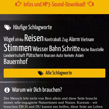
Infos und MP3-Sound-Download!
Häufige Schlagworte
Reisen
Vögel
Alarm
Kontrabaß
Zug
Vietnam
Afrika
Stimmen
Bahn
Schritte
Wasser
Baustelle
Küche
Plätschern
Asien
Landwirtschaft
Knarzen
Auto
Verkehr
Bauernhof
Alle Schlagworte
Warum wir Dich brauchen?
Der Mensch lebt nicht von Brot allein und diese Seite braucht
immer sehr engagierte Nutzerinnen und Nutzer. Kurzum - wir
brauchen DICH und DU kannst uns helfen, diese Seite am Leben