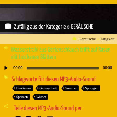
Zufällig aus der Kategorie »
GERÄUSCHE
Geräusche
»
Tätigkeit
Wasserstrahl aus Gartenschlauch trifft auf Rasen
mit trockenen Blättern
00:00
00:00
Audio-
Player
Schlagworte für diesen MP3-Audio-Sound
Bewässern
Gartenarbeit
Sommer
Sprengen
Spritzen
Wasser
Teile diesen MP3-Audio-Sound per