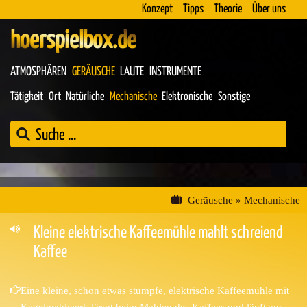
Konzept
Tipps
Theorie
Über uns
hoerspielbox.de
ATMOSPHÄREN
GERÄUSCHE
LAUTE
INSTRUMENTE
Tätigkeit
Ort
Natürliche
Mechanische
Elektronische
Sonstige
Geräusche
»
Mechanische
Kleine elektrische Kaffeemühle mahlt schreiend
Kaffee
Eine kleine, schon etwas stumpfe, elektrische Kaffeemühle mit
Kegelmahlwerk lärmt beim Mahlen des Kaffees und läuft am