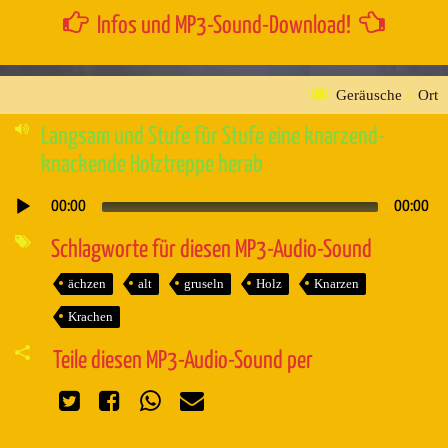
Infos und MP3-Sound-Download!
Geräusche
»
Ort
Langsam und Stufe für Stufe eine knarzend-
knackende Holztreppe herab
00:00
00:00
Audio-
Player
Schlagworte für diesen MP3-Audio-Sound
ächzen
alt
gruseln
Holz
Knarzen
Krachen
Teile diesen MP3-Audio-Sound per