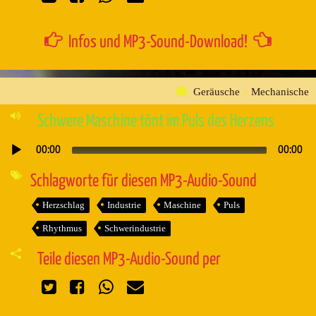
Infos und MP3-Sound-Download!
Geräusche
»
Mechanische
Schwere Maschine tönt im Puls des Herzens
00:00
00:00
Audio-
Player
Schlagworte für diesen MP3-Audio-Sound
Herzschlag
Industrie
Maschine
Puls
Rhythmus
Schwerindustrie
Teile diesen MP3-Audio-Sound per