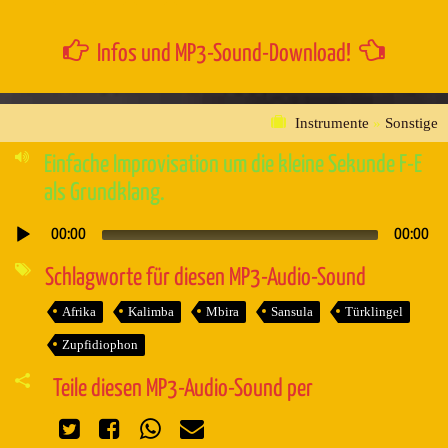
Infos und MP3-Sound-Download!
Instrumente
»
Sonstige
Einfache Improvisation um die kleine Sekunde F-E
als Grundklang.
00:00
00:00
Audio-
Player
Schlagworte für diesen MP3-Audio-Sound
Afrika
Kalimba
Mbira
Sansula
Türklingel
Zupfidiophon
Teile diesen MP3-Audio-Sound per