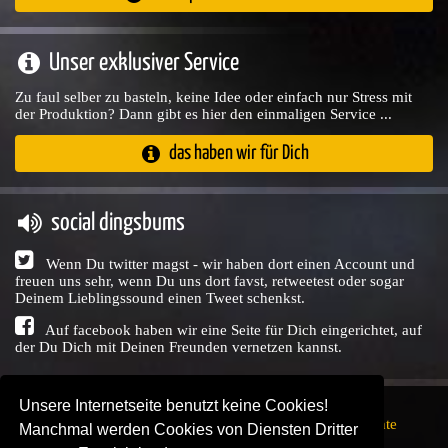
Unser exklusiver Service
Zu faul selber zu basteln, keine Idee oder einfach nur Stress mit
der Produktion? Dann gibt es hier den einmaligen Service ...
das haben wir für Dich
social dingsbums
Wenn Du twitter magst - wir haben dort einen Account und
freuen uns sehr, wenn Du uns dort favst, retweetest oder sogar
Deinem Lieblingssound einen Tweet schenkst.
Auf facebook haben wir eine Seite für Dich eingerichtet, auf
der Du Dich mit Deinen Freunden vernetzen kannst.
Unsere Internetseite benutzt keine Cookies!
Copyright © Audio Union GbR, 1999 - 2026,
Nutzungsrechte
Manchmal werden Cookies von Diensten Dritter
↗
Impressum
↗
Datenschutzerklärung
↗ | powered by