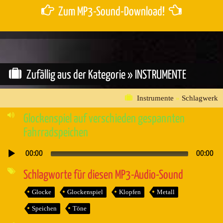
Zum MP3-Sound-Download!
Zufällig aus der Kategorie »
INSTRUMENTE
Instrumente
»
Schlagwerk
Glockenspiel auf verschieden gespannten
Fahrradspeichen
00:00
00:00
Audio-
Player
Schlagworte für diesen MP3-Audio-Sound
Glocke
Glockenspiel
Klopfen
Metall
Speichen
Töne