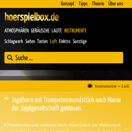
Konzept
Tipps
Theorie
Über uns
hoerspielbox.de
ATMOSPHÄREN
GERÄUSCHE
LAUTE
INSTRUMENTE
Schlagwerk
Saiten
Tasten
Luft
Elektro
Sonstige
Instrumente
»
Luft
Jagdhorn mit Trompetenmundstück nach Manie
der Jagdgesellschaft geblasen.
Waidmanns und vielleicht auch -fraus Glück am Waldesrand,
ausgedrückt durch eine fröhliche Improvisation in B auf dem