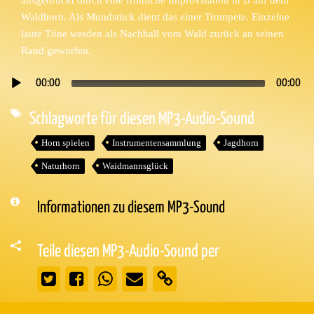
Waldhorn. Als Mundstück dient das einer Trompete. Einzelne
laute Töne werden als Nachhall vom Wald zurück an seinen
Rand geworfen.
00:00
00:00
Audio-
Player
Schlagworte für diesen MP3-Audio-Sound
Horn spielen
Instrumentensammlung
Jagdhorn
Naturhorn
Waidmannsglück
Informationen zu diesem MP3-Sound
Teile diesen MP3-Audio-Sound per