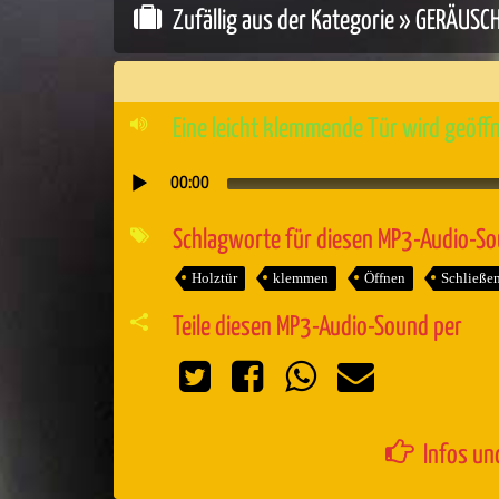
Zufällig aus der Kategorie »
GERÄUSC
Eine leicht klemmende Tür wird geöff
00:00
Audio-
Player
Schlagworte für diesen MP3-Audio-S
Holztür
klemmen
Öffnen
Schließe
Teile diesen MP3-Audio-Sound per
Infos un