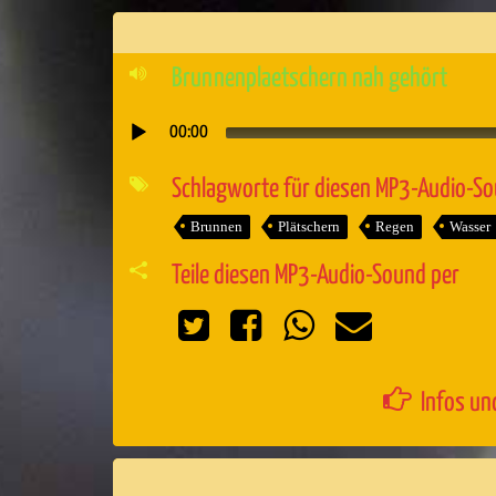
Brunnenplaetschern nah gehört
00:00
Audio-
Player
Schlagworte für diesen MP3-Audio-S
Brunnen
Plätschern
Regen
Wasser
Teile diesen MP3-Audio-Sound per
Infos un