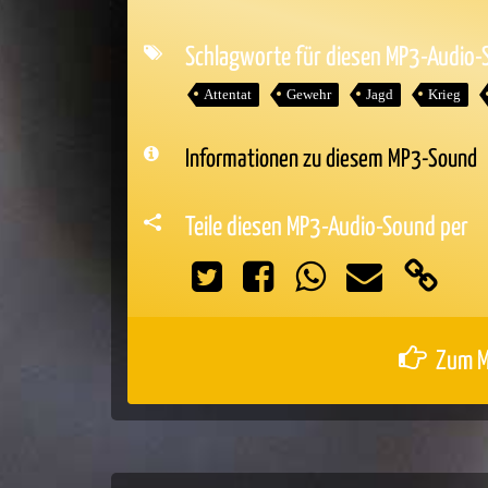
Player
Schlagworte für diesen MP3-Audio
Attentat
Gewehr
Jagd
Krieg
Informationen zu diesem MP3-Sound
Teile diesen MP3-Audio-Sound per
Zum M