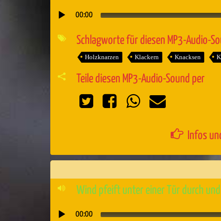
00:00
Audio-
Player
Schlagworte für diesen MP3-Audio-S
Holzknarzen
Klackern
Knacksen
K
Teile diesen MP3-Audio-Sound per
Infos un
Wind pfeift unter einer Tür durch und
00:00
Audio-