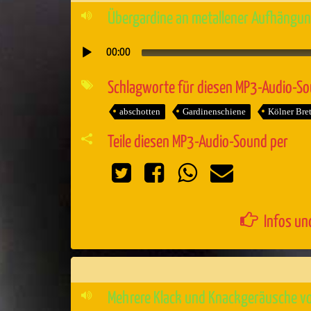
Übergardine an metallener Aufhängu
00:00
Audio-
Player
Schlagworte für diesen MP3-Audio-S
abschotten
Gardinenschiene
Kölner Bret
Teile diesen MP3-Audio-Sound per
Infos un
Mehrere Klack und Knackgeräusche v