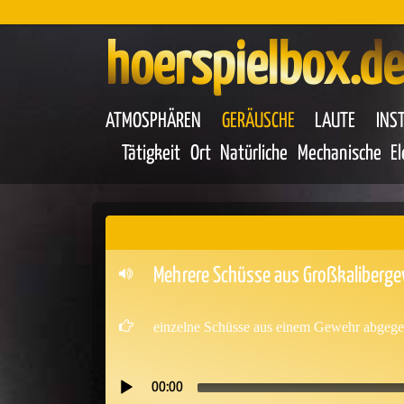
hoerspielbox.de
ATMOSPHÄREN
GERÄUSCHE
LAUTE
INS
Tätigkeit
Ort
Natürliche
Mechanische
E
Mehrere Schüsse aus Großkalibergew
einzelne Schüsse aus einem Gewehr abgege
00:00
Audio-