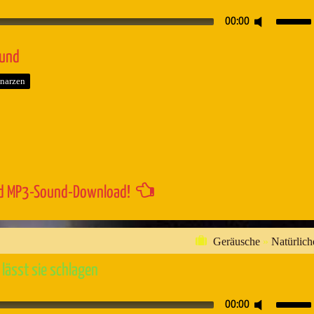
Pfeiltaste
00:00
Hoch/Runt
benutzen,
ound
um
narzen
die
Lautstärk
zu
regeln.
d MP3-Sound-Download!
Geräusche
»
Natürlich
 lässt sie schlagen
Pfeiltaste
00:00