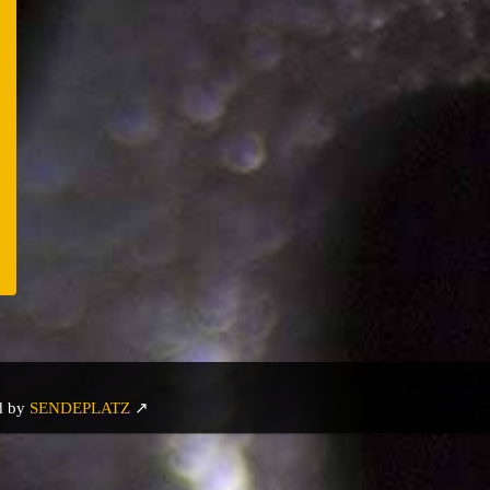
er
e
d by
SENDEPLATZ
↗