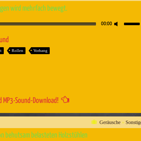
ngen wird mehrfach bewegt.
Pfeiltaste
00:00
Hoch/Runt
benutzen,
ound
um
t
Rollen
Vorhang
die
Lautstärk
zu
regeln.
d MP3-Sound-Download!
Geräusche
»
Sonstig
on behutsam belasteten Holzstühlen