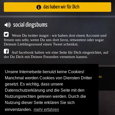
das haben wir für Dich
social dingsbums
Wenn Du twitter magst - wir haben dort einen Account und
freuen uns sehr, wenn Du uns dort favst, retweetest oder sogar
Deinem Lieblingssound einen Tweet schenkst.
Auf facebook haben wir eine Seite für Dich eingerichtet, auf
der Du Dich mit Deinen Freunden vernetzen kannst.
Unsere Internetseite benutzt keine Cookies!
Copyright © Audio Union GbR, 1999 - 2026,
Nutzungsrechte
Manchmal werden Cookies von Diensten Dritter
↗
Impressum
↗
Datenschutzerklärung
↗ | powered by
gesetzt. Es wichtig, dass unsere
SENDEPLATZ
↗
Datenschutzerklärung und die Seite mit den
Nutzungsrechten gelesen werden. Durch die
Nutzung dieser Seite erklären Sie sich
einverstanden.
mehr erfahren