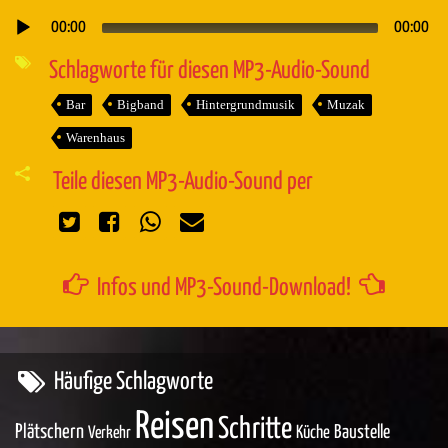
00:00
00:00
Audio-
Player
Schlagworte für diesen MP3-Audio-Sound
Bar
Bigband
Hintergrundmusik
Muzak
Warenhaus
Teile diesen MP3-Audio-Sound per
Infos und MP3-Sound-Download!
Häufige Schlagworte
Reisen
Schritte
Plätschern
Baustelle
Küche
Verkehr