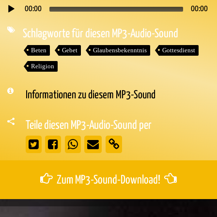
00:00
00:00
Audio-
Player
Schlagworte für diesen MP3-Audio-Sound
Beten
Gebet
Glaubensbekenntnis
Gottesdienst
Religion
Informationen zu diesem MP3-Sound
Teile diesen MP3-Audio-Sound per
Zum MP3-Sound-Download!