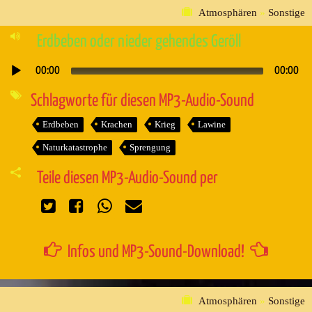
Atmosphären
»
Sonstige
Erdbeben oder nieder gehendes Geröll
00:00
00:00
Audio-
Player
Schlagworte für diesen MP3-Audio-Sound
Erdbeben
Krachen
Krieg
Lawine
Naturkatastrophe
Sprengung
Teile diesen MP3-Audio-Sound per
Infos und MP3-Sound-Download!
Atmosphären
»
Sonstige