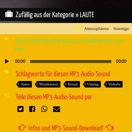
Zufällig aus der Kategorie »
LAUTE
Atmosphären
»
Sonstige
Tanz-Trommelperformance im Stadtverkehr von
Hue
00:00
00:00
Audio-
Player
Schlagworte für diesen MP3-Audio-Sound
Asien
Musikanten
Ritual
Umzug
Verkehr
Teile diesen MP3-Audio-Sound per
Infos und MP3-Sound-Download!