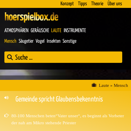
Konzept
Tipps
Theorie
Über uns
hoerspielbox.de
ATMOSPHÄREN
GERÄUSCHE
LAUTE
INSTRUMENTE
Mensch
Säugetier
Vogel
Insekten
Sonstige
Laute
»
Mensch
Gemeinde spricht Glaubensbekenntnis
80-100 Menschen beten“Vater unser“, es beginnt als Vorbeter
der nah am Mikro stehende Priester