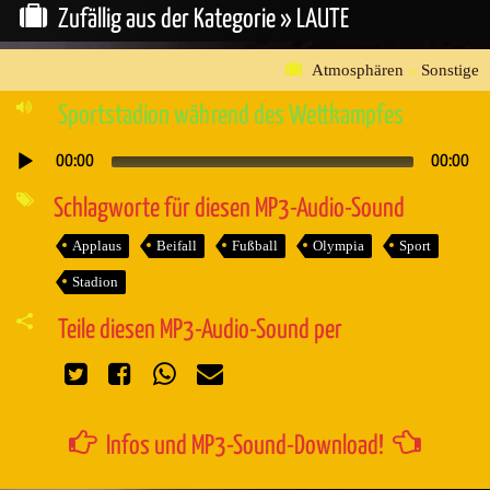
Zufällig aus der Kategorie »
LAUTE
Atmosphären
»
Sonstige
Sportstadion während des Wettkampfes
00:00
00:00
Audio-
Player
Schlagworte für diesen MP3-Audio-Sound
Applaus
Beifall
Fußball
Olympia
Sport
Stadion
Teile diesen MP3-Audio-Sound per
Infos und MP3-Sound-Download!