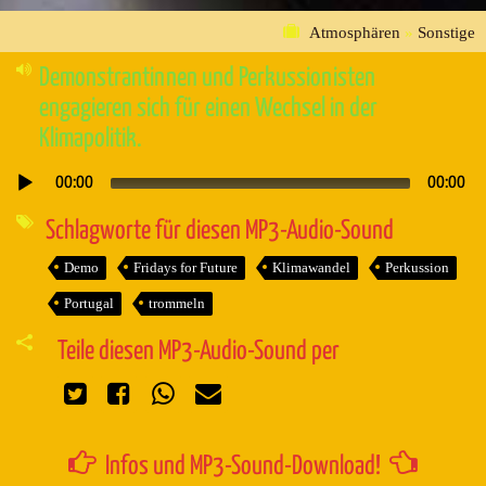
Atmosphären
»
Sonstige
Demonstrantinnen und Perkussionisten
engagieren sich für einen Wechsel in der
Klimapolitik.
00:00
00:00
Audio-
Player
Schlagworte für diesen MP3-Audio-Sound
Demo
Fridays for Future
Klimawandel
Perkussion
Portugal
trommeln
Teile diesen MP3-Audio-Sound per
Infos und MP3-Sound-Download!