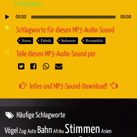
Produktion
00:00
00:00
Audio-
Player
Schlagworte für diesen MP3-Audio-Sound
Asien
Fabrik
Industrie
Reismühle
Teile diesen MP3-Audio-Sound per
Infos und MP3-Sound-Download!
Häufige Schlagworte
Stimmen
Bahn
Vögel
Zug
Asien
Auto
Afrika