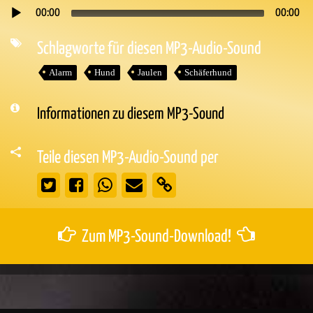
00:00
00:00
Audio-
Player
Schlagworte für diesen MP3-Audio-Sound
Alarm
Hund
Jaulen
Schäferhund
Informationen zu diesem MP3-Sound
Teile diesen MP3-Audio-Sound per
Zum MP3-Sound-Download!