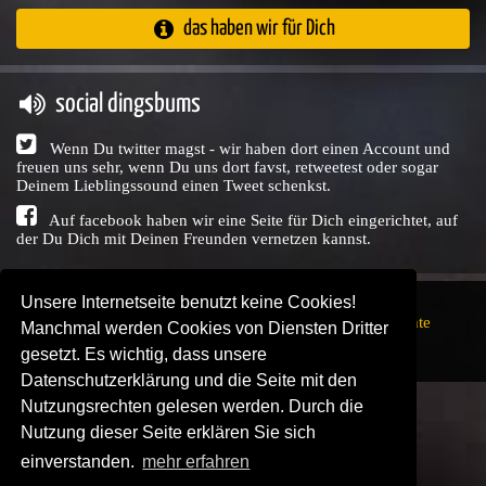
das haben wir für Dich
social dingsbums
Wenn Du twitter magst - wir haben dort einen Account und
freuen uns sehr, wenn Du uns dort favst, retweetest oder sogar
Deinem Lieblingssound einen Tweet schenkst.
Auf facebook haben wir eine Seite für Dich eingerichtet, auf
der Du Dich mit Deinen Freunden vernetzen kannst.
Unsere Internetseite benutzt keine Cookies!
Copyright © Audio Union GbR, 1999 - 2026,
Nutzungsrechte
Manchmal werden Cookies von Diensten Dritter
↗
Impressum
↗
Datenschutzerklärung
↗ | powered by
gesetzt. Es wichtig, dass unsere
SENDEPLATZ
↗
Datenschutzerklärung und die Seite mit den
Nutzungsrechten gelesen werden. Durch die
Nutzung dieser Seite erklären Sie sich
einverstanden.
mehr erfahren