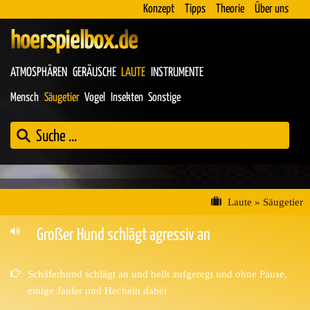
Konzept
Tipps
Theorie
Über uns
hoerspielbox.de
ATMOSPHÄREN
GERÄUSCHE
LAUTE
INSTRUMENTE
Mensch
Säugetier
Vogel
Insekten
Sonstige
Laute
»
Säugetier
Großer Hund schlägt agressiv an
Schäferhund schlägt an und bellt aufgeregt und ohne Pause,
einige Jauler und Hecheln dabei