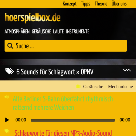
Konzept
Tipps
Theorie
Über uns
hoerspielbox.de
ATMOSPHÄREN
GERÄUSCHE
LAUTE
INSTRUMENTE
6 Sounds für Schlagwort » ÖPNV
Geräusche
»
Mechanische
Alte Berliner S-Bahn überfährt rhythmisch
ratternd mehrere Weichen
00:00
00:00
Audio-
Player
Schlagworte für diesen MP3-Audio-Sound