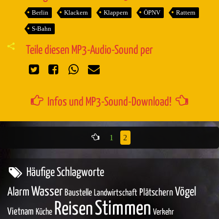
Berlin
Klackern
Klappern
ÖPNV
Rattern
S-Bahn
Teile diesen MP3-Audio-Sound per
Infos und MP3-Sound-Download!
1
2
Häufige Schlagworte
Wasser
Vögel
Alarm
Baustelle
Plätschern
Landwirtschaft
Stimmen
Reisen
Vietnam
Küche
Verkehr