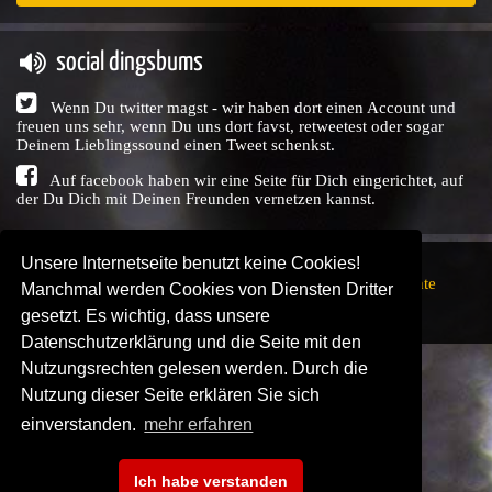
social dingsbums
Wenn Du twitter magst - wir haben dort einen Account und
freuen uns sehr, wenn Du uns dort favst, retweetest oder sogar
Deinem Lieblingssound einen Tweet schenkst.
Auf facebook haben wir eine Seite für Dich eingerichtet, auf
der Du Dich mit Deinen Freunden vernetzen kannst.
Unsere Internetseite benutzt keine Cookies!
Copyright © Audio Union GbR, 1999 - 2026,
Nutzungsrechte
Manchmal werden Cookies von Diensten Dritter
↗
Impressum
↗
Datenschutzerklärung
↗ | powered by
gesetzt. Es wichtig, dass unsere
SENDEPLATZ
↗
Datenschutzerklärung und die Seite mit den
Nutzungsrechten gelesen werden. Durch die
Nutzung dieser Seite erklären Sie sich
einverstanden.
mehr erfahren
Ich habe verstanden