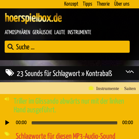
Konzept
Tipps
Theorie
Über uns
hoerspielbox.de
ATMOSPHÄREN
GERÄUSCHE
LAUTE
INSTRUMENTE
23 Sounds für Schlagwort » Kontrabaß
Instrumente
»
Saiten
Triller im Glissando abwärts nur mit der linken
Hand ausgeführt.
00:00
00:00
Audio-
Player
Schlagworte für diesen MP3-Audio-Sound