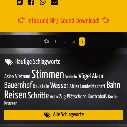
Infos und MP3-Sound-Download!
1
…
4
5
Häufige Schlagworte
Stimmen
Vögel
Alarm
Asien
Vietnam
Verkehr
Bahn
Bauernhof
Wasser
Baustelle
Landwirtschaft
Afrika
Reisen
Schritte
Zug
Plätschern
Kontrabaß
Auto
Küche
Knarzen
Alle Schlagworte