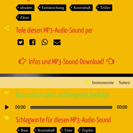
abwärts
Enttäuschung
Kontrabaß
Triller
Zäsur
Teile diesen MP3-Audio-Sound per
Infos und MP3-Sound-Download!
Instrumente
»
Saiten
Kontrabass spielt aufsteigende Tonfolge
00:00
00:00
Audio-
Player
Schlagworte für diesen MP3-Audio-Sound
Bass
Kontrabaß
Töne
Zupfen