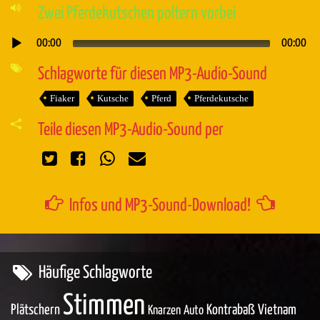
Zwei Pferdekutschen poltern vorbei
00:00
00:00
Audio-
Player
Schlagworte für diesen MP3-Audio-Sound
Fiaker
Kutsche
Pferd
Pferdekutsche
Teile diesen MP3-Audio-Sound per
Infos und MP3-Sound-Download!
Häufige Schlagworte
Stimmen
Plätschern
Kontrabaß
Vietnam
Knarzen
Auto