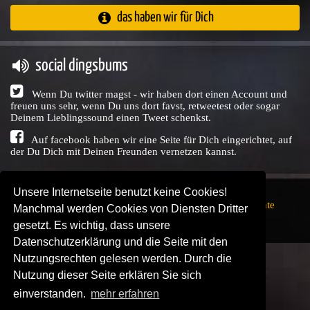
das haben wir für Dich
social dingsbums
Wenn Du twitter magst - wir haben dort einen Account und
freuen uns sehr, wenn Du uns dort favst, retweetest oder sogar
Deinem Lieblingssound einen Tweet schenkst.
Auf facebook haben wir eine Seite für Dich eingerichtet, auf
der Du Dich mit Deinen Freunden vernetzen kannst.
Unsere Internetseite benutzt keine Cookies!
Copyright © Audio Union GbR, 1999 - 2026,
Nutzungsrechte
Manchmal werden Cookies von Diensten Dritter
↗
Impressum
↗
Datenschutzerklärung
↗ | powered by
gesetzt. Es wichtig, dass unsere
SENDEPLATZ
↗
Datenschutzerklärung und die Seite mit den
Nutzungsrechten gelesen werden. Durch die
Nutzung dieser Seite erklären Sie sich
einverstanden.
mehr erfahren