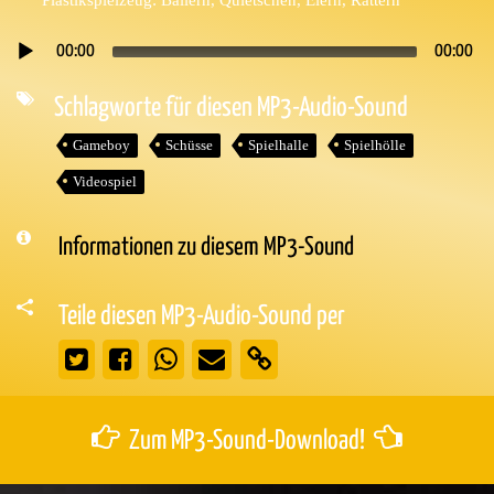
00:00
00:00
Audio-
Player
Schlagworte für diesen MP3-Audio-Sound
Gameboy
Schüsse
Spielhalle
Spielhölle
Videospiel
Informationen zu diesem MP3-Sound
Teile diesen MP3-Audio-Sound per
Zum MP3-Sound-Download!