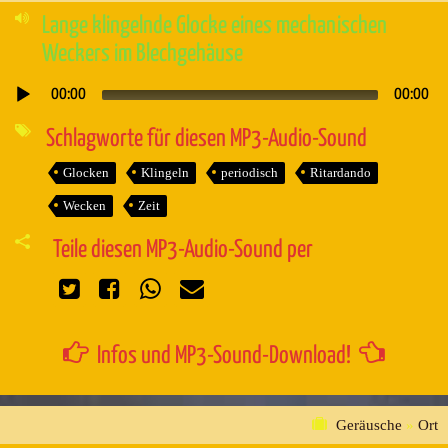
Lange klingelnde Glocke eines mechanischen
Weckers im Blechgehäuse
00:00
00:00
Audio-
Player
Schlagworte für diesen MP3-Audio-Sound
Glocken
Klingeln
periodisch
Ritardando
Wecken
Zeit
Teile diesen MP3-Audio-Sound per
Infos und MP3-Sound-Download!
Geräusche
»
Ort