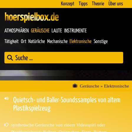
Konzept
Tipps
Theorie
Über uns
hoerspielbox.de
ATMOSPHÄREN
GERÄUSCHE
LAUTE
INSTRUMENTE
Tätigkeit
Ort
Natürliche
Mechanische
Elektronische
Sonstige
Geräusche
»
Elektronische
Quietsch- und Baller-Soundssamples von altem
Plastikspielzeug
synthetische Geräusche von einem Videospiel oder
Plastikspielzeug: Ballern, Quietschen, Eiern, Rattern