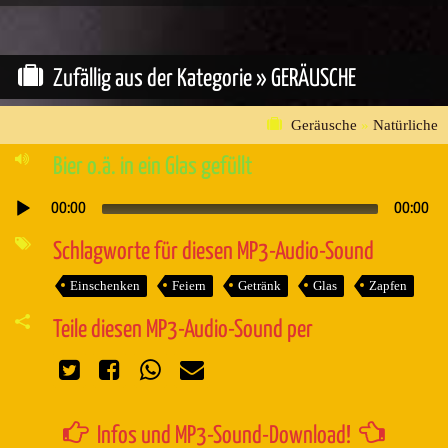
Zufällig aus der Kategorie »
GERÄUSCHE
Geräusche
»
Natürliche
Bier o.ä. in ein Glas gefüllt
00:00
00:00
Audio-
Player
Schlagworte für diesen MP3-Audio-Sound
Einschenken
Feiern
Getränk
Glas
Zapfen
Teile diesen MP3-Audio-Sound per
Infos und MP3-Sound-Download!