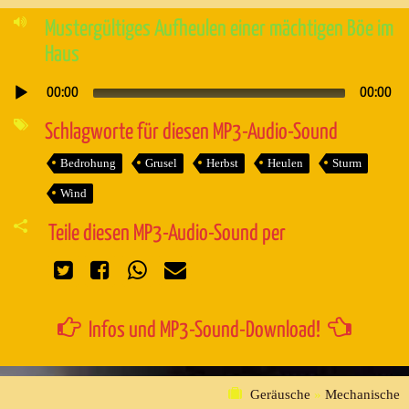
Mustergültiges Aufheulen einer mächtigen Böe im
Haus
00:00
00:00
Audio-
Player
Schlagworte für diesen MP3-Audio-Sound
Bedrohung
Grusel
Herbst
Heulen
Sturm
Wind
Teile diesen MP3-Audio-Sound per
Infos und MP3-Sound-Download!
Geräusche
»
Mechanische