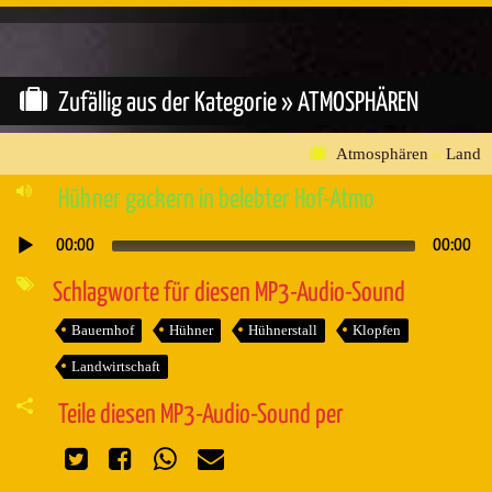
Zufällig aus der Kategorie »
ATMOSPHÄREN
Atmosphären
»
Land
Hühner gackern in belebter Hof-Atmo
00:00
00:00
Audio-
Player
Schlagworte für diesen MP3-Audio-Sound
Bauernhof
Hühner
Hühnerstall
Klopfen
Landwirtschaft
Teile diesen MP3-Audio-Sound per