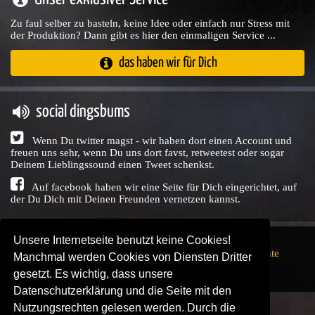
Zu faul selber zu basteln, keine Idee oder einfach nur Stress mit
der Produktion? Dann gibt es hier den einmaligen Service ...
das haben wir für Dich
social dingsbums
Wenn Du twitter magst - wir haben dort einen Account und
freuen uns sehr, wenn Du uns dort favst, retweetest oder sogar
Deinem Lieblingssound einen Tweet schenkst.
Auf facebook haben wir eine Seite für Dich eingerichtet, auf
der Du Dich mit Deinen Freunden vernetzen kannst.
Unsere Internetseite benutzt keine Cookies!
Copyright © Audio Union GbR, 1999 - 2026,
Nutzungsrechte
Manchmal werden Cookies von Diensten Dritter
↗
Impressum
↗
Datenschutzerklärung
↗ | powered by
gesetzt. Es wichtig, dass unsere
SENDEPLATZ
↗
Datenschutzerklärung und die Seite mit den
Nutzungsrechten gelesen werden. Durch die