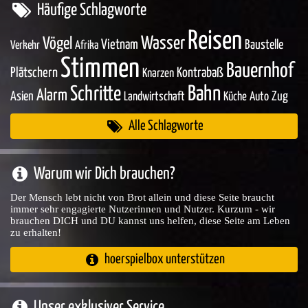
Häufige Schlagworte
Reisen
Wasser
Vögel
Vietnam
Baustelle
Verkehr
Afrika
Stimmen
Bauernhof
Plätschern
Kontrabaß
Knarzen
Bahn
Schritte
Alarm
Asien
Zug
Landwirtschaft
Küche
Auto
Alle Schlagworte
Warum wir Dich brauchen?
Der Mensch lebt nicht von Brot allein und diese Seite braucht
immer sehr engagierte Nutzerinnen und Nutzer. Kurzum - wir
brauchen DICH und DU kannst uns helfen, diese Seite am Leben
zu erhalten!
hoerspielbox unterstützen
Unser exklusiver Service