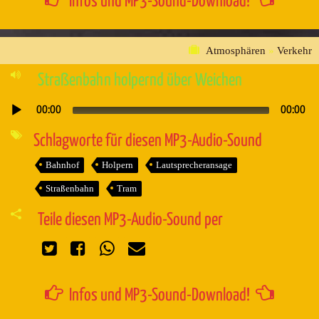
Infos und MP3-Sound-Download!
Atmosphären
»
Verkehr
Straßenbahn holpernd über Weichen
00:00
00:00
Audio-
Player
Schlagworte für diesen MP3-Audio-Sound
Bahnhof
Holpern
Lautsprecheransage
Straßenbahn
Tram
Teile diesen MP3-Audio-Sound per
Infos und MP3-Sound-Download!