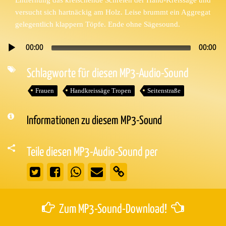
versucht sich hartnäckig am Holz. Leise brummt ein Aggregat
gelegentlich klappern Töpfe. Ende ohne Sägesound.
00:00
00:00
Audio-
Player
Schlagworte für diesen MP3-Audio-Sound
Frauen
Handkreissäge Tropen
Seitenstraße
Informationen zu diesem MP3-Sound
Teile diesen MP3-Audio-Sound per
Zum MP3-Sound-Download!