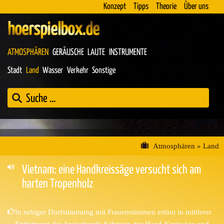
Konzept
Tipps
Theorie
Über uns
hoerspielbox.de
ATMOSPHÄREN
GERÄUSCHE
LAUTE
INSTRUMENTE
Stadt
Land
Wasser
Verkehr
Sonstige
Atmosphären
»
Land
Vietnam: eine Handkreissäge versucht sich am
harten Tropenholz
In ruhiger Dorfstimmung mit Frauenstimmen ertönt in mittlerer
Entfernung das kreischende Schreien der Hand-Kreissäge und