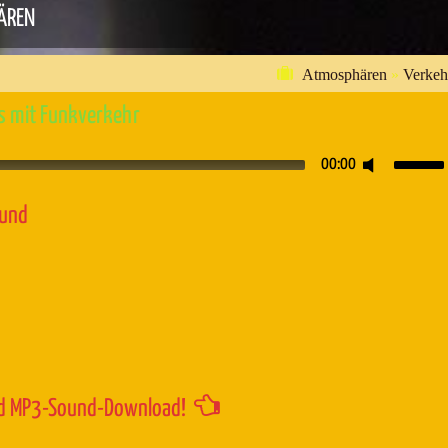
ÄREN
Atmosphären
»
Verkeh
is mit Funkverkehr
Pfeiltaste
00:00
Hoch/Runt
benutzen,
ound
um
die
Lautstärk
zu
regeln.
d MP3-Sound-Download!