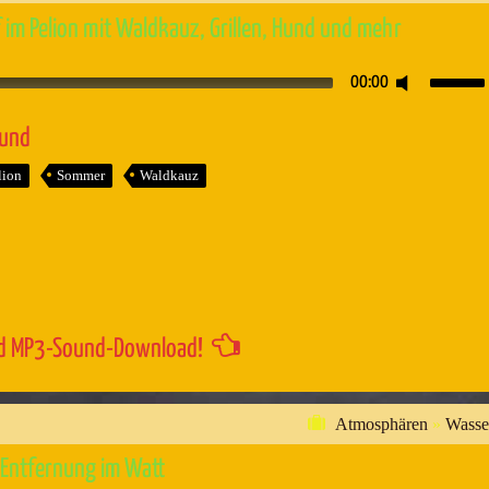
im Pelion mit Waldkauz, Grillen, Hund und mehr
Pfeiltaste
00:00
Hoch/Runt
benutzen,
ound
um
lion
Sommer
Waldkauz
die
Lautstärk
zu
regeln.
d MP3-Sound-Download!
Atmosphären
»
Wasse
Entfernung im Watt