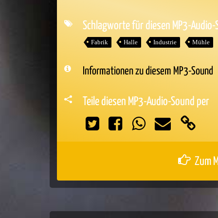
Player
Schlagworte für diesen MP3-Audio
Fabrik
Halle
Industrie
Mühle
Informationen zu diesem MP3-Sound
Teile diesen MP3-Audio-Sound per
Zum M