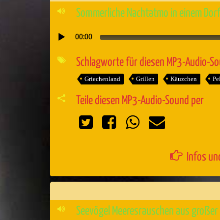
Sommerliche Nachtatmo in einem Dorf 
00:00
Audio-
Player
Schlagworte für diesen MP3-Audio-S
Griechenland
Grillen
Käuzchen
Pe
Teile diesen MP3-Audio-Sound per
Infos un
Seevögel Meeresrauschen aus großer 