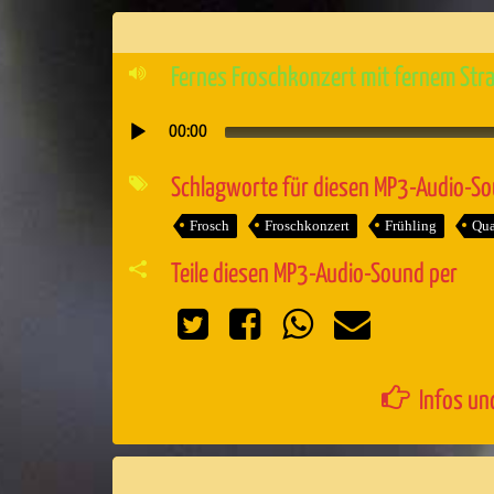
Fernes Froschkonzert mit fernem Str
00:00
Audio-
Player
Schlagworte für diesen MP3-Audio-S
Frosch
Froschkonzert
Frühling
Qu
Teile diesen MP3-Audio-Sound per
Infos un