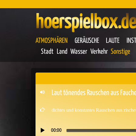
hoerspielbox.de
ATMOSPHÄREN
GERÄUSCHE
LAUTE
INS
Stadt
Land
Wasser
Verkehr
Sonstige
Laut tönendes Rauschen aus Fauchen
dichtes und konstantes Rauschen aus zische
00:00
Audio-