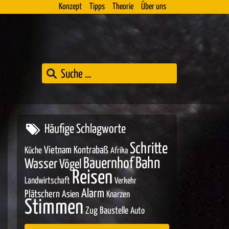
Konzept
Tipps
Theorie
Über uns
Häufige Schlagworte
Schritte
Vietnam
Kontrabaß
Küche
Afrika
Bahn
Bauernhof
Wasser
Vögel
Reisen
Landwirtschaft
Verkehr
Alarm
Plätschern
Asien
Knarzen
Stimmen
Zug
Baustelle
Auto