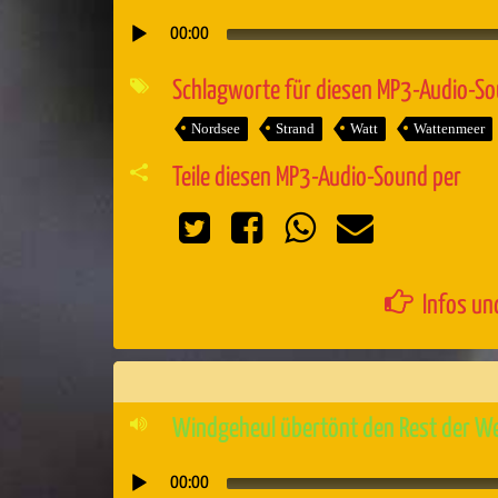
00:00
Audio-
Player
Schlagworte für diesen MP3-Audio-S
Nordsee
Strand
Watt
Wattenmeer
Teile diesen MP3-Audio-Sound per
Infos un
Windgeheul übertönt den Rest der We
00:00
Audio-