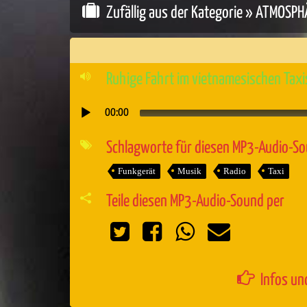
Zufällig aus der Kategorie »
ATMOSPH
Ruhige Fahrt im vietnamesischen Tax
00:00
Audio-
Player
Schlagworte für diesen MP3-Audio-S
Funkgerät
Musik
Radio
Taxi
Teile diesen MP3-Audio-Sound per
Infos un