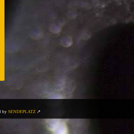
er
e
d by
SENDEPLATZ
↗