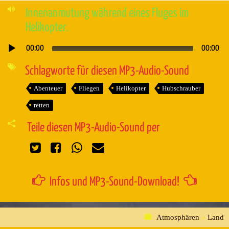
Innenanmutung während eines Fluges im
Helikopter.
00:00
00:00
Audio-
Player
Schlagworte für diesen MP3-Audio-Sound
Abenteuer
Fliegen
Helikopter
Hubschrauber
retten
Teile diesen MP3-Audio-Sound per
Infos und MP3-Sound-Download!
Atmosphären
»
Land