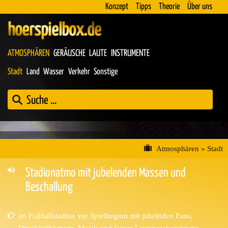
Konzept
Tipps
Theorie
Über uns
hoerspielbox.de
ATMOSPHÄREN
GERÄUSCHE
LAUTE
INSTRUMENTE
Stadt
Land
Wasser
Verkehr
Sonstige
Atmosphären
»
Stadt
Stadionatmo mit jubelenden Massen und
Beschallung
im Fußballstadion vor Spielbeginn mit jubelnden Fans,
Drucklufthörnern, Musik und ferner Lautsprecherstimme