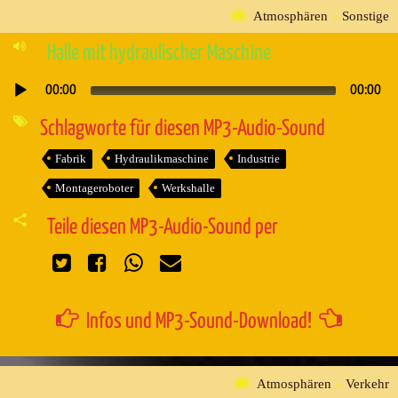
Atmosphären
»
Sonstige
Halle mit hydraulischer Maschine
00:00
00:00
Audio-
Player
Schlagworte für diesen MP3-Audio-Sound
Fabrik
Hydraulikmaschine
Industrie
Montageroboter
Werkshalle
Teile diesen MP3-Audio-Sound per
Infos und MP3-Sound-Download!
Atmosphären
»
Verkehr