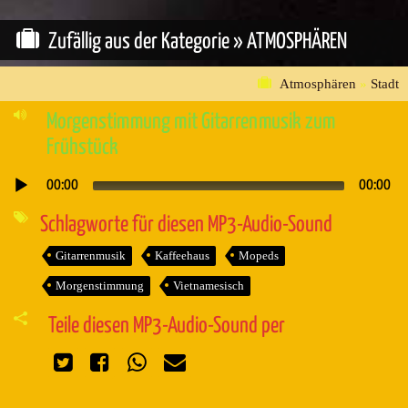
Zufällig aus der Kategorie »
ATMOSPHÄREN
Atmosphären
»
Stadt
Morgenstimmung mit Gitarrenmusik zum
Frühstück
00:00
00:00
Audio-
Player
Schlagworte für diesen MP3-Audio-Sound
Gitarrenmusik
Kaffeehaus
Mopeds
Morgenstimmung
Vietnamesisch
Teile diesen MP3-Audio-Sound per