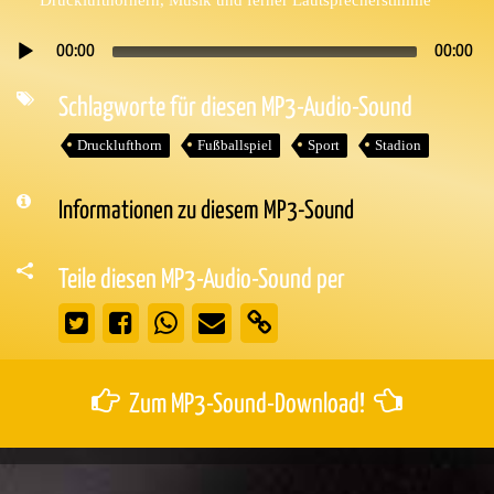
00:00
00:00
Audio-
Player
Schlagworte für diesen MP3-Audio-Sound
Drucklufthorn
Fußballspiel
Sport
Stadion
Informationen zu diesem MP3-Sound
Teile diesen MP3-Audio-Sound per
Zum MP3-Sound-Download!