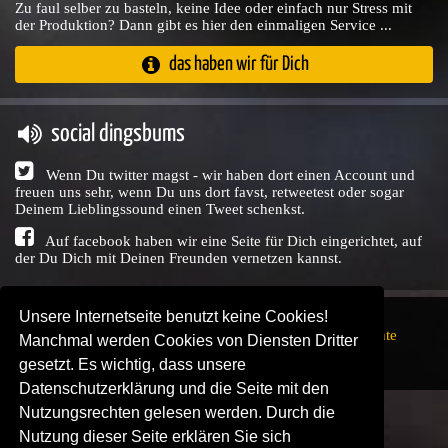
Zu faul selber zu basteln, keine Idee oder einfach nur Stress mit
der Produktion? Dann gibt es hier den einmaligen Service ...
das haben wir für Dich
social dingsbums
Wenn Du twitter magst - wir haben dort einen Account und
freuen uns sehr, wenn Du uns dort favst, retweetest oder sogar
Deinem Lieblingssound einen Tweet schenkst.
Auf facebook haben wir eine Seite für Dich eingerichtet, auf
der Du Dich mit Deinen Freunden vernetzen kannst.
Unsere Internetseite benutzt keine Cookies!
Copyright © Audio Union GbR, 1999 - 2026,
Nutzungsrechte
Manchmal werden Cookies von Diensten Dritter
↗
Impressum
↗
Datenschutzerklärung
↗ | powered by
gesetzt. Es wichtig, dass unsere
SENDEPLATZ
↗
Datenschutzerklärung und die Seite mit den
Nutzungsrechten gelesen werden. Durch die
Nutzung dieser Seite erklären Sie sich