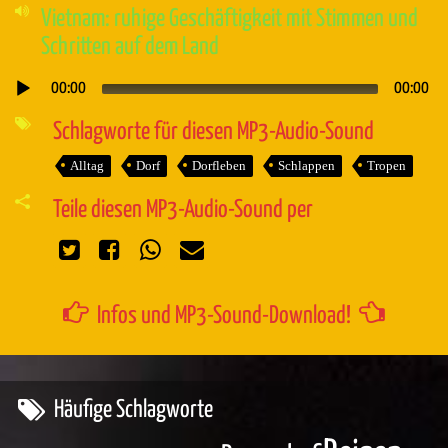
Vietnam: ruhige Geschäftigkeit mit Stimmen und
Schritten auf dem Land
00:00
00:00
Audio-
Player
Schlagworte für diesen MP3-Audio-Sound
Alltag
Dorf
Dorfleben
Schlappen
Tropen
Teile diesen MP3-Audio-Sound per
Infos und MP3-Sound-Download!
Häufige Schlagworte