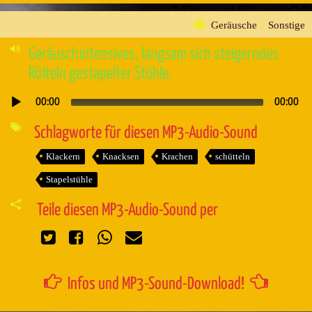
Geräusche
»
Sonstige
Geräuschintensives, langsam sich steigerndes
Rütteln gestapelter Stühle.
00:00
00:00
Audio-
Player
Schlagworte für diesen MP3-Audio-Sound
Klackern
Knacksen
Krachen
schütteln
Stapelstühle
Teile diesen MP3-Audio-Sound per
Infos und MP3-Sound-Download!