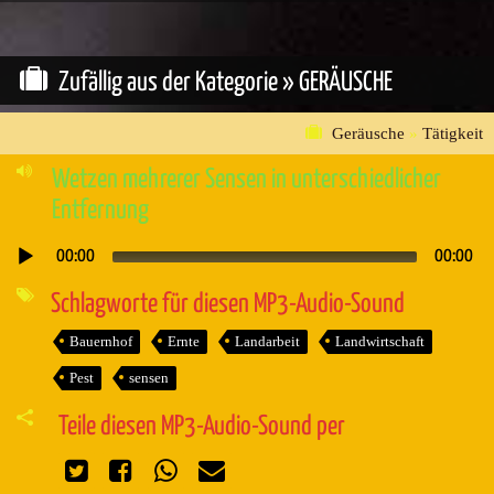
Zufällig aus der Kategorie »
GERÄUSCHE
Geräusche
»
Tätigkeit
Wetzen mehrerer Sensen in unterschiedlicher
Entfernung
00:00
00:00
Audio-
Player
Schlagworte für diesen MP3-Audio-Sound
Bauernhof
Ernte
Landarbeit
Landwirtschaft
Pest
sensen
Teile diesen MP3-Audio-Sound per