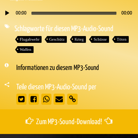
00:00
00:00
Audio-
Player
Schlagworte für diesen MP3-Audio-Sound
Flugabwehr
Geschütz
Krieg
Schüsse
Töten
Waffen
Informationen zu diesem MP3-Sound
Teile diesen MP3-Audio-Sound per
Zum MP3-Sound-Download!