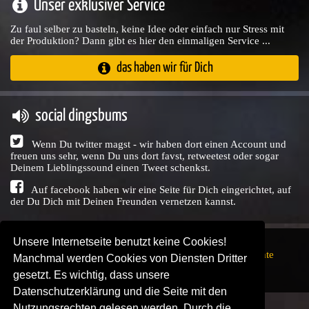
Unser exklusiver Service
Zu faul selber zu basteln, keine Idee oder einfach nur Stress mit
der Produktion? Dann gibt es hier den einmaligen Service ...
das haben wir für Dich
social dingsbums
Wenn Du twitter magst - wir haben dort einen Account und
freuen uns sehr, wenn Du uns dort favst, retweetest oder sogar
Deinem Lieblingssound einen Tweet schenkst.
Auf facebook haben wir eine Seite für Dich eingerichtet, auf
der Du Dich mit Deinen Freunden vernetzen kannst.
Unsere Internetseite benutzt keine Cookies!
Copyright © Audio Union GbR, 1999 - 2026,
Nutzungsrechte
Manchmal werden Cookies von Diensten Dritter
↗
Impressum
↗
Datenschutzerklärung
↗ | powered by
gesetzt. Es wichtig, dass unsere
SENDEPLATZ
↗
Datenschutzerklärung und die Seite mit den
Nutzungsrechten gelesen werden. Durch die