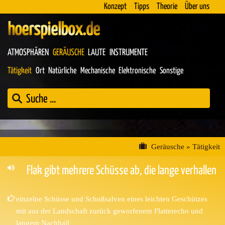
Konzept
Tipps
Theorie
Über uns
hoerspielbox.de
ATMOSPHÄREN
GERÄUSCHE
LAUTE
INSTRUMENTE
Tätigkeit
Ort
Natürliche
Mechanische
Elektronische
Sonstige
Geräusche
»
Tätigkeit
Flak gibt mehrere Schüsse ab, die lange verhallen
einzelne Schüsse und Schußsalven eines leichten Geschützes
mit aus der Landschaft zurück geworfenem Flatterecho und
langem Nachhall