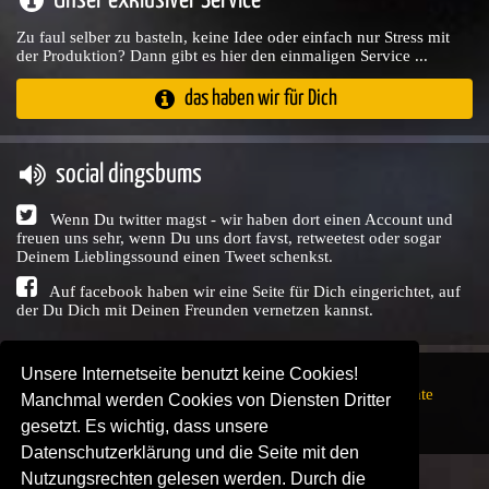
Unser exklusiver Service
Zu faul selber zu basteln, keine Idee oder einfach nur Stress mit
der Produktion? Dann gibt es hier den einmaligen Service ...
das haben wir für Dich
social dingsbums
Wenn Du twitter magst - wir haben dort einen Account und
freuen uns sehr, wenn Du uns dort favst, retweetest oder sogar
Deinem Lieblingssound einen Tweet schenkst.
Auf facebook haben wir eine Seite für Dich eingerichtet, auf
der Du Dich mit Deinen Freunden vernetzen kannst.
Unsere Internetseite benutzt keine Cookies!
Copyright © Audio Union GbR, 1999 - 2026,
Nutzungsrechte
Manchmal werden Cookies von Diensten Dritter
↗
Impressum
↗
Datenschutzerklärung
↗ | powered by
gesetzt. Es wichtig, dass unsere
SENDEPLATZ
↗
Datenschutzerklärung und die Seite mit den
Nutzungsrechten gelesen werden. Durch die