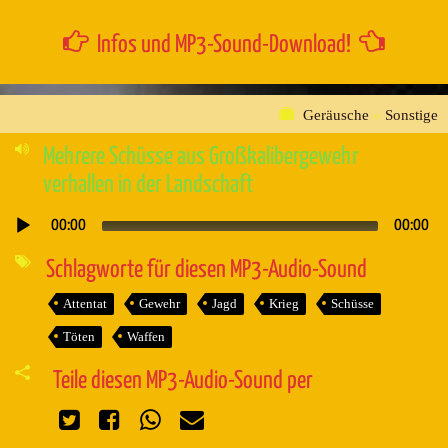
Infos und MP3-Sound-Download!
Geräusche
»
Sonstige
Mehrere Schüsse aus Großkalibergewehr
verhallen in der Landschaft
00:00
00:00
Audio-
Player
Schlagworte für diesen MP3-Audio-Sound
Attentat
Gewehr
Jagd
Krieg
Schüsse
Töten
Waffen
Teile diesen MP3-Audio-Sound per