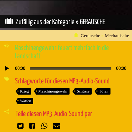
Zufällig aus der Kategorie »
GERÄUSCHE
Geräusche
»
Mechanische
Maschinengewehr feuert mehrfach in die
Landschaft
00:00
00:00
Audio-
Player
Schlagworte für diesen MP3-Audio-Sound
Krieg
Maschinengewehr
Schüsse
Töten
Waffen
Teile diesen MP3-Audio-Sound per