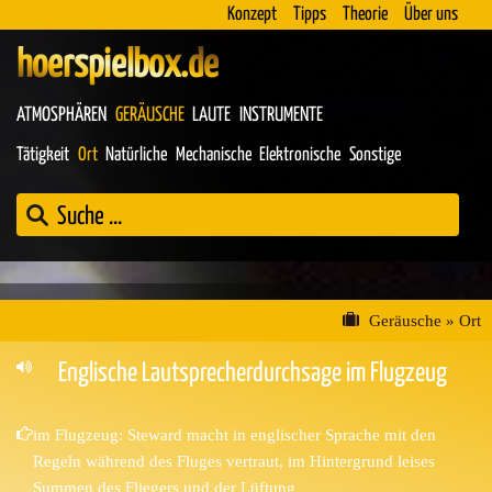
Konzept
Tipps
Theorie
Über uns
hoerspielbox.de
ATMOSPHÄREN
GERÄUSCHE
LAUTE
INSTRUMENTE
Tätigkeit
Ort
Natürliche
Mechanische
Elektronische
Sonstige
Geräusche
»
Ort
Englische Lautsprecherdurchsage im Flugzeug
im Flugzeug: Steward macht in englischer Sprache mit den
Regeln während des Fluges vertraut, im Hintergrund leises
Summen des Fliegers und der Lüftung