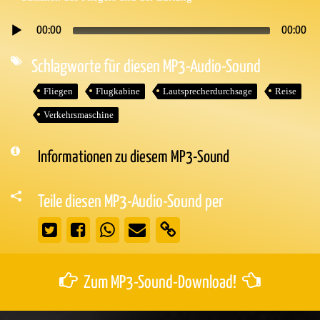
00:00
00:00
Audio-
Player
Schlagworte für diesen MP3-Audio-Sound
Fliegen
Flugkabine
Lautsprecherdurchsage
Reise
Verkehrsmaschine
Informationen zu diesem MP3-Sound
Teile diesen MP3-Audio-Sound per
Zum MP3-Sound-Download!