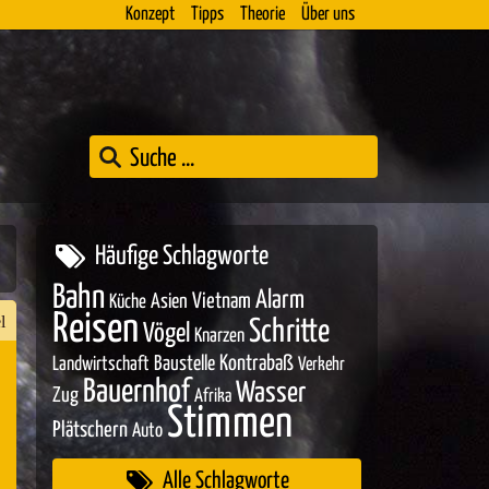
Konzept
Tipps
Theorie
Über uns
Häufige Schlagworte
Bahn
Alarm
Asien
Vietnam
Küche
Reisen
l
Schritte
Vögel
Knarzen
Baustelle
Kontrabaß
Landwirtschaft
Verkehr
Bauernhof
Wasser
Zug
Afrika
n
Stimmen
Plätschern
Auto
er
Alle Schlagworte