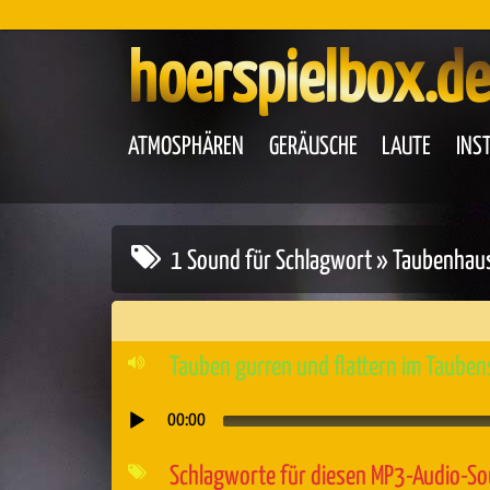
hoerspielbox.de
ATMOSPHÄREN
GERÄUSCHE
LAUTE
INS
1 Sound für Schlagwort » Taubenhau
Tauben gurren und flattern im Tauben
00:00
Audio-
Player
Schlagworte für diesen MP3-Audio-S