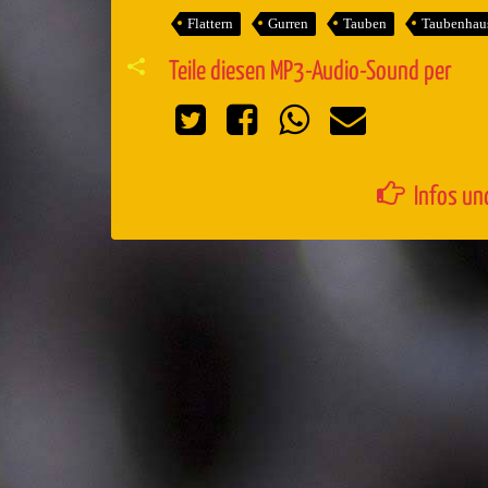
Flattern
Gurren
Tauben
Taubenhau
Teile diesen MP3-Audio-Sound per
Infos un