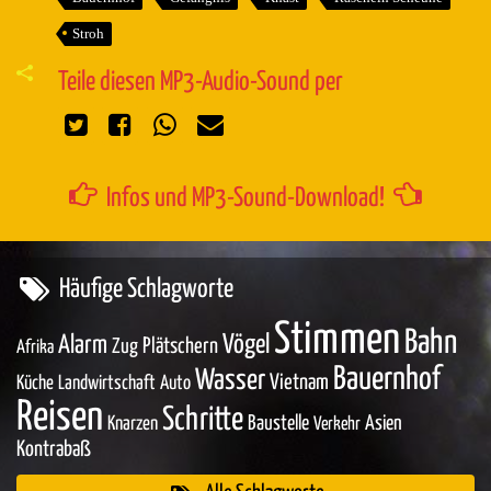
Stroh
Teile diesen MP3-Audio-Sound per
Infos und MP3-Sound-Download!
Häufige Schlagworte
Stimmen
Bahn
Vögel
Alarm
Zug
Plätschern
Afrika
Bauernhof
Wasser
Vietnam
Küche
Landwirtschaft
Auto
Reisen
Schritte
Baustelle
Asien
Knarzen
Verkehr
Kontrabaß