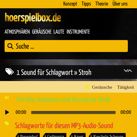
Konzept
Tipps
Theorie
Über uns
hoerspielbox.de
ATMOSPHÄREN
GERÄUSCHE
LAUTE
INSTRUMENTE
1 Sound für Schlagwort » Stroh
Geräusche
»
Tätigkeit
Schritte, Hantieren und Wuseln im Stroh
00:00
00:00
Audio-
Player
Schlagworte für diesen MP3-Audio-Sound
Bauernhof
Gefängnis
Knast
Rascheln Scheune