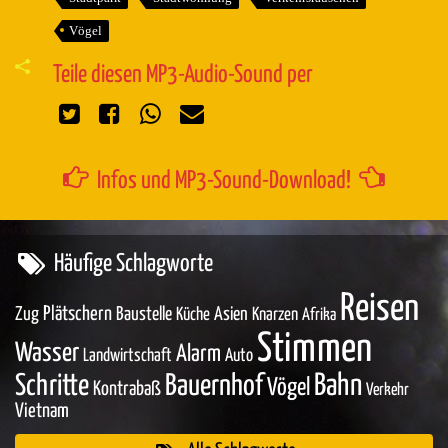
Vögel
Teile diesen MP3-Audio-Sound per
Infos und MP3-Sound-Download!
Häufige Schlagworte
Reisen
Zug
Plätschern
Baustelle
Asien
Küche
Knarzen
Afrika
Stimmen
Wasser
Alarm
Landwirtschaft
Auto
Bahn
Schritte
Bauernhof
Vögel
Kontrabaß
Verkehr
Vietnam