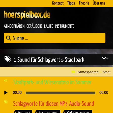
Konzept
Tipps
Theorie
Über uns
hoerspielbox.de
ATMOSPHÄREN
GERÄUSCHE
LAUTE
INSTRUMENTE
1 Sound für Schlagwort » Stadtpark
Atmosphären
»
Stadt
Stadtpark- und Wiesenatmo im Sommer
00:00
00:00
Audio-
Player
Schlagworte für diesen MP3-Audio-Sound
Stadtpark
Stadtwohnung
Verkehrsrauschen