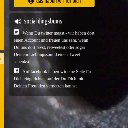
das haben wir für Dich
e
social dingsbums
Wenn Du twitter magst - wir haben dort
einen Account und freuen uns sehr, wenn
Du uns dort favst, retweetest oder sogar
Deinem Lieblingssound einen Tweet
t
schenkst.
Auf facebook haben wir eine Seite für
Dich eingerichtet, auf der Du Dich mit
n
Deinen Freunden vernetzen kannst.
er
e