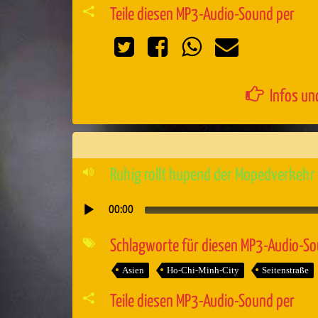
Teile diesen MP3-Audio-Sound per
Infos un
Ruhig rollt hupend der Mopedverkehr
00:00
Audio-
Player
Schlagworte für diesen MP3-Audio-S
Asien
Ho-Chi-Minh-City
Seitenstraße
Teile diesen MP3-Audio-Sound per