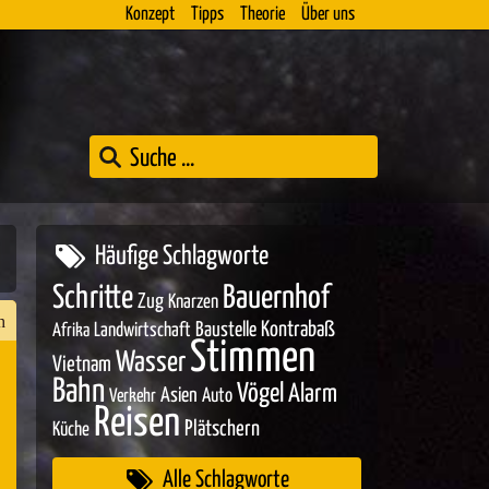
Konzept
Tipps
Theorie
Über uns
Häufige Schlagworte
Schritte
Bauernhof
Zug
Knarzen
h
Baustelle
Kontrabaß
Landwirtschaft
Afrika
Stimmen
Wasser
Vietnam
Bahn
Vögel
Alarm
Asien
Auto
Verkehr
n
Reisen
Plätschern
Küche
er
Alle Schlagworte