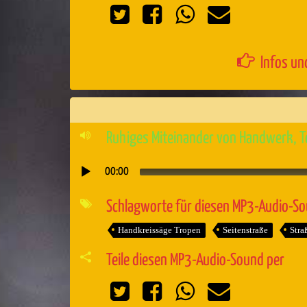
Infos un
Ruhiges Miteinander von Handwerk, T
00:00
Audio-
Player
Schlagworte für diesen MP3-Audio-S
Handkreissäge Tropen
Seitenstraße
Stra
Teile diesen MP3-Audio-Sound per