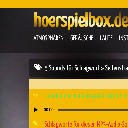
hoerspielbox.de
ATMOSPHÄREN
GERÄUSCHE
LAUTE
INS
5 Sounds für Schlagwort » Seitenstr
Einzelne Vietnamesin preist rufend ih
00:00
Audio-
Player
Schlagworte für diesen MP3-Audio-S