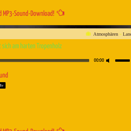
d MP3-Sound-Download!
Atmosphären
»
Lan
 sich am harten Tropenholz
Pfeiltaste
00:00
Hoch/Runt
benutzen,
ound
um
aße
die
Lautstärk
zu
regeln.