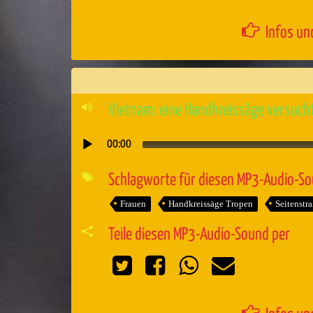
Infos un
Vietnam: eine Handkreissäge versucht
00:00
Audio-
Player
Schlagworte für diesen MP3-Audio-S
Frauen
Handkreissäge Tropen
Seitenstr
Teile diesen MP3-Audio-Sound per