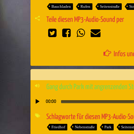
Bauchladen
Rufen
Seitenstraße
St
Teile diesen MP3-Audio-Sound per
Infos un
Gang durch Park mit angrenzenden S
00:00
Audio-
Player
Schlagworte für diesen MP3-Audio-S
Friedhof
Nebenstraße
Park
Seitens