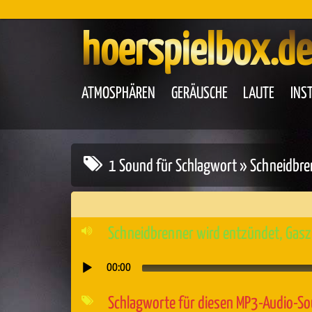
hoerspielbox.de
ATMOSPHÄREN
GERÄUSCHE
LAUTE
INS
1 Sound für Schlagwort » Schneidbr
Schneidbrenner wird entzündet, Gasz
00:00
Audio-
Player
Schlagworte für diesen MP3-Audio-S