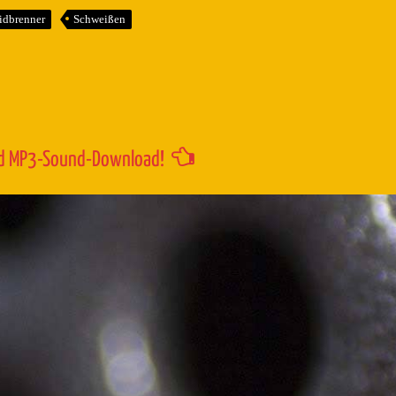
um
idbrenner
Schweißen
die
Lautstärk
zu
regeln.
d MP3-Sound-Download!