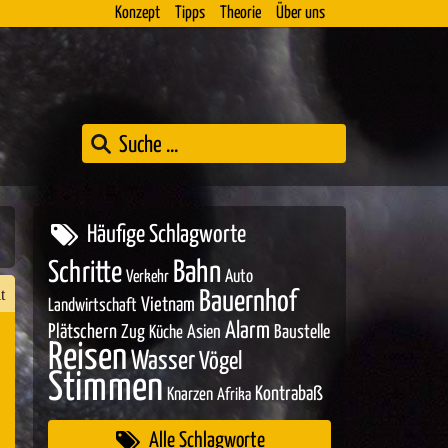
Konzept
Tipps
Theorie
Über uns
Häufige Schlagworte
Bahn
Schritte
Auto
Verkehr
t
Bauernhof
Vietnam
Landwirtschaft
Alarm
Plätschern
Zug
Asien
Baustelle
Küche
Reisen
Wasser
Vögel
n
Stimmen
Kontrabaß
Knarzen
Afrika
er
Alle Schlagworte