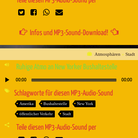
Teile diesen MP3-Audio-Sound per
Infos und MP3-Sound-Download!
Atmosphären
»
Stadt
Ruhige Atmo an New Yorker Bushaltestelle
00:00
00:00
Audio-
Player
Schlagworte für diesen MP3-Audio-Sound
Amerika
Bushaltestelle
New York
öffentlicher Verkehr
Stadt
Teile diesen MP3-Audio-Sound per