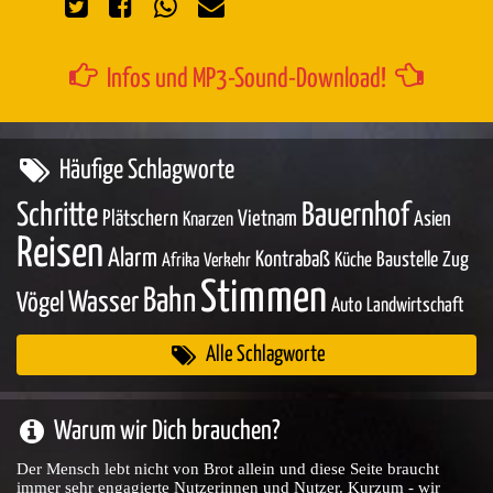
Infos und MP3-Sound-Download!
Häufige Schlagworte
Schritte
Bauernhof
Plätschern
Vietnam
Asien
Knarzen
Reisen
Alarm
Kontrabaß
Baustelle
Zug
Küche
Afrika
Verkehr
Stimmen
Bahn
Wasser
Vögel
Auto
Landwirtschaft
Alle Schlagworte
Warum wir Dich brauchen?
Der Mensch lebt nicht von Brot allein und diese Seite braucht
immer sehr engagierte Nutzerinnen und Nutzer. Kurzum - wir