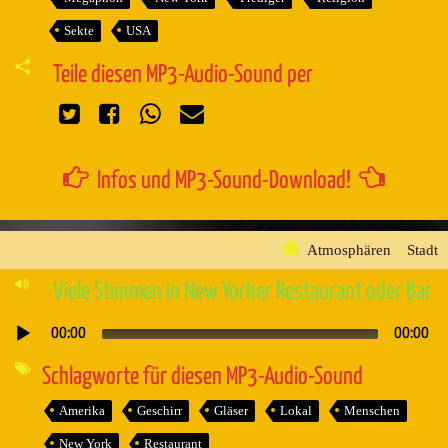
Sekte
USA
Teile diesen MP3-Audio-Sound per
Infos und MP3-Sound-Download!
Atmosphären
»
Stadt
Viele Stimmen in New Yorker Restaurant oder Bar
00:00
00:00
Audio-
Player
Schlagworte für diesen MP3-Audio-Sound
Amerika
Geschirr
Gläser
Lokal
Menschen
New York
Restaurant