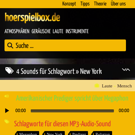
Konzept
Tipps
Theorie
Über uns
hoerspielbox.de
ATMOSPHÄREN
GERÄUSCHE
LAUTE
INSTRUMENTE
4 Sounds für Schlagwort » New York
Laute
»
Mensch
Amerikanischer Prediger spricht über Megaphon
00:00
00:00
Audio-
Player
Schlagworte für diesen MP3-Audio-Sound
Megaphon
New York
Prediger
Religion