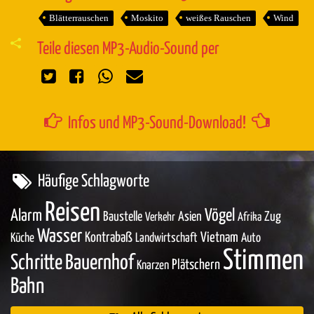
Blätterrauschen
Moskito
weißes Rauschen
Wind
Teile diesen MP3-Audio-Sound per
Infos und MP3-Sound-Download!
Häufige Schlagworte
Reisen
Vögel
Alarm
Baustelle
Asien
Zug
Verkehr
Afrika
Wasser
Kontrabaß
Vietnam
Küche
Landwirtschaft
Auto
Stimmen
Schritte
Bauernhof
Plätschern
Knarzen
Bahn