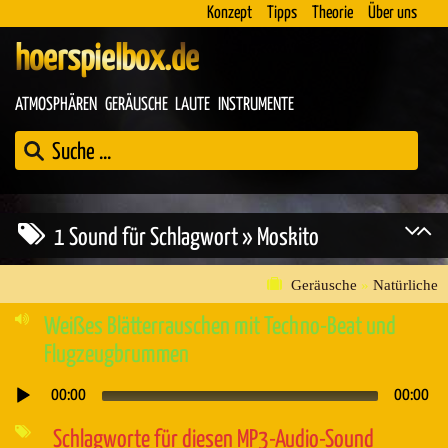
Konzept
Tipps
Theorie
Über uns
hoerspielbox.de
ATMOSPHÄREN
GERÄUSCHE
LAUTE
INSTRUMENTE
1 Sound für Schlagwort » Moskito
Geräusche
»
Natürliche
Weißes Blätterrauschen mit Techno-Beat und
Flugzeugbrummen
00:00
00:00
Audio-
Player
Schlagworte für diesen MP3-Audio-Sound