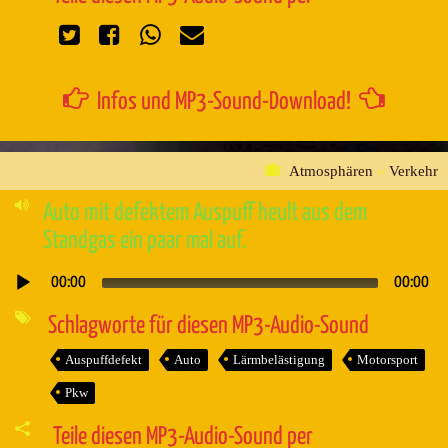
Infos und MP3-Sound-Download!
Atmosphären
»
Verkehr
Auto mit defektem Auspuff heult aus dem
Standgas ein paar mal auf.
00:00
00:00
Audio-
Player
Schlagworte für diesen MP3-Audio-Sound
Auspuffdefekt
Auto
Lärmbelästigung
Motorsport
Pkw
Teile diesen MP3-Audio-Sound per