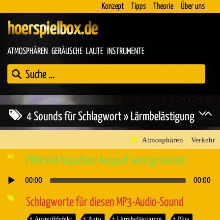
Konzept
Tipps
Theorie
Über uns
hoerspielbox.de
ATMOSPHÄREN
GERÄUSCHE
LAUTE
INSTRUMENTE
4 Sounds für Schlagwort » Lärmbelästigung
Atmosphären
»
Verkehr
PKW mit kaputtem Auspuff wird gestartet.
00:00
00:00
Audio-
Player
Schlagworte für diesen MP3-Audio-Sound
Auspuffdefekt
Auto
Lärmbelästigung
Pkw