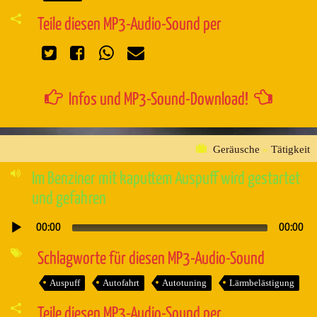
Teile diesen MP3-Audio-Sound per
Infos und MP3-Sound-Download!
Geräusche
»
Tätigkeit
Im Benziner mit kaputtem Auspuff wird gestartet
und gefahren
00:00
00:00
Audio-
Player
Schlagworte für diesen MP3-Audio-Sound
Auspuff
Autofahrt
Autotuning
Lärmbelästigung
Teile diesen MP3-Audio-Sound per