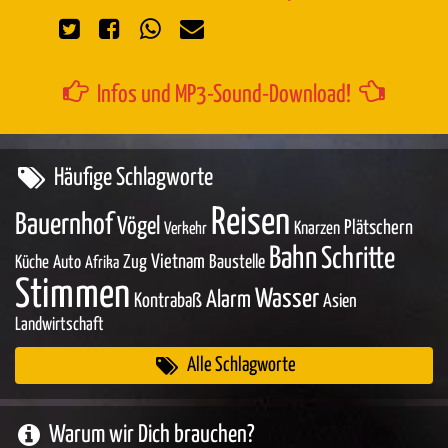
Infos und MP3-Sound-Download!
Häufige Schlagworte
Reisen
Bauernhof
Vögel
Plätschern
Knarzen
Verkehr
Bahn
Schritte
Zug
Vietnam
Baustelle
Küche
Auto
Afrika
Stimmen
Wasser
Alarm
Kontrabaß
Asien
Landwirtschaft
Alle Schlagworte
Warum wir Dich brauchen?