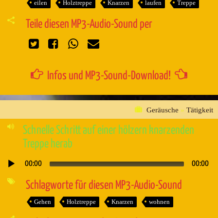
eilen
Holztreppe
Knarzen
laufen
Treppe
Teile diesen MP3-Audio-Sound per
Infos und MP3-Sound-Download!
Geräusche
»
Tätigkeit
Schnelle Schritt auf einer hölzern knarzenden
Treppe herab
00:00
00:00
Audio-
Player
Schlagworte für diesen MP3-Audio-Sound
Gehen
Holztreppe
Knarzen
wohnen