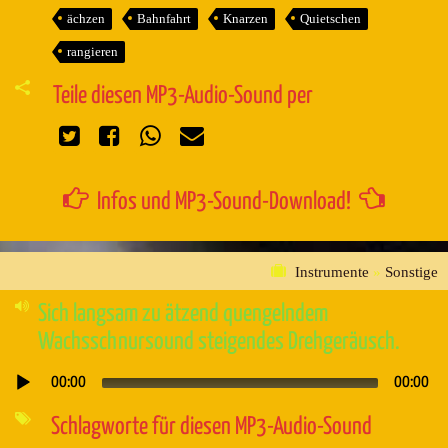
ächzen
Bahnfahrt
Knarzen
Quietschen
rangieren
Teile diesen MP3-Audio-Sound per
Infos und MP3-Sound-Download!
Instrumente
»
Sonstige
Sich langsam zu ätzend quengelndem
Wachsschnursound steigendes Drehgeräusch.
00:00
00:00
Audio-
Player
Schlagworte für diesen MP3-Audio-Sound