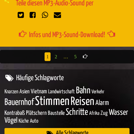
Teile diesen MP3-Audio-Sound per
Infos und MP3-Sound-Download!
1
2
…
5
Häufige Schlagworte
Bahn
Asien
Vietnam
Knarzen
Landwirtschaft
Verkehr
Stimmen
Reisen
Bauernhof
Alarm
Schritte
Wasser
Kontrabaß
Plätschern
Baustelle
Zug
Afrika
Vögel
Küche
Auto
Alle Schlagworte