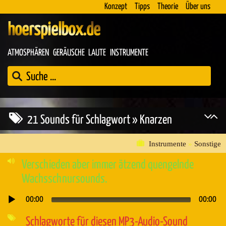
Konzept
Tipps
Theorie
Über uns
hoerspielbox.de
ATMOSPHÄREN
GERÄUSCHE
LAUTE
INSTRUMENTE
21 Sounds für Schlagwort » Knarzen
Instrumente
»
Sonstige
Verschieden aber immer ätzend quengelnde
Wachsschnursounds.
00:00
00:00
Audio-
Player
Schlagworte für diesen MP3-Audio-Sound