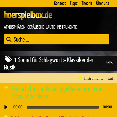
Konzept
Tipps
Theorie
Über uns
hoerspielbox.de
ATMOSPHÄREN
GERÄUSCHE
LAUTE
INSTRUMENTE
1 Sound für Schlagwort » Klassiker der
Musik
Instrumente
»
Luft
Ein Fuchshorn mehrmalig geblasen und in die
Oktave überblasen.
00:00
00:00
Audio-
Player