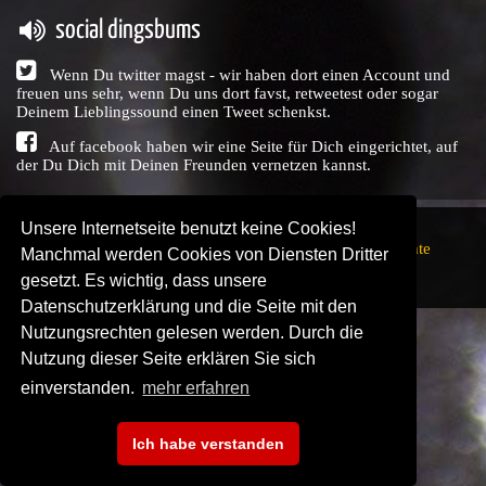
social dingsbums
Wenn Du twitter magst - wir haben dort einen Account und
freuen uns sehr, wenn Du uns dort favst, retweetest oder sogar
Deinem Lieblingssound einen Tweet schenkst.
Auf facebook haben wir eine Seite für Dich eingerichtet, auf
der Du Dich mit Deinen Freunden vernetzen kannst.
Unsere Internetseite benutzt keine Cookies!
Copyright © Audio Union GbR, 1999 - 2026,
Nutzungsrechte
Manchmal werden Cookies von Diensten Dritter
↗
Impressum
↗
Datenschutzerklärung
↗ | powered by
gesetzt. Es wichtig, dass unsere
SENDEPLATZ
↗
Datenschutzerklärung und die Seite mit den
Nutzungsrechten gelesen werden. Durch die
Nutzung dieser Seite erklären Sie sich
einverstanden.
mehr erfahren
Ich habe verstanden