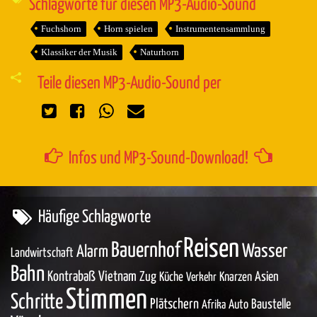
Schlagworte für diesen MP3-Audio-Sound
Fuchshorn
Horn spielen
Instrumentensammlung
Klassiker der Musik
Naturhorn
Teile diesen MP3-Audio-Sound per
Infos und MP3-Sound-Download!
Häufige Schlagworte
Reisen
Bauernhof
Wasser
Alarm
Landwirtschaft
Bahn
Kontrabaß
Vietnam
Zug
Asien
Küche
Knarzen
Verkehr
Stimmen
Schritte
Plätschern
Baustelle
Auto
Afrika