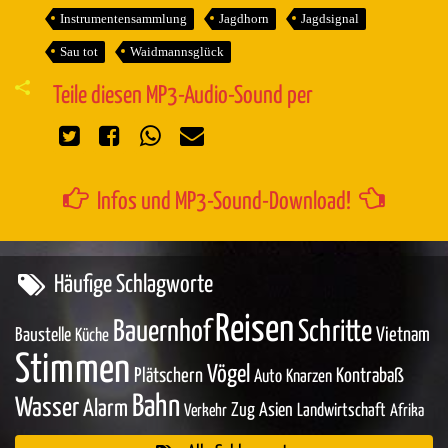
Instrumentensammlung
Jagdhorn
Jagdsignal
Sau tot
Waidmannsglück
Teile diesen MP3-Audio-Sound per
Infos und MP3-Sound-Download!
Häufige Schlagworte
Reisen
Bauernhof
Schritte
Baustelle
Vietnam
Küche
Stimmen
Vögel
Plätschern
Kontrabaß
Auto
Knarzen
Bahn
Wasser
Alarm
Zug
Asien
Landwirtschaft
Verkehr
Afrika