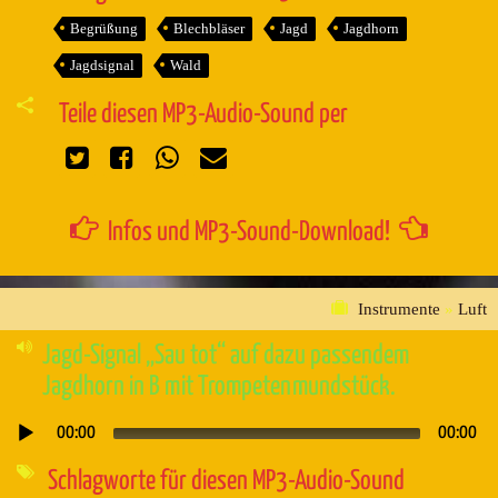
Begrüßung
Blechbläser
Jagd
Jagdhorn
Jagdsignal
Wald
Teile diesen MP3-Audio-Sound per
Infos und MP3-Sound-Download!
Instrumente
»
Luft
Jagd-Signal „Sau tot“ auf dazu passendem
Jagdhorn in B mit Trompetenmundstück.
00:00
00:00
Audio-
Player
Schlagworte für diesen MP3-Audio-Sound