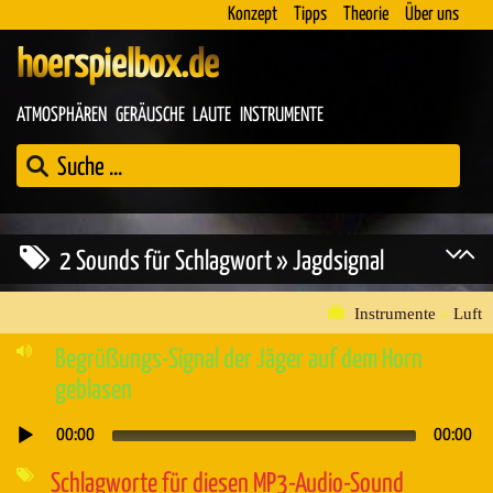
Konzept
Tipps
Theorie
Über uns
hoerspielbox.de
ATMOSPHÄREN
GERÄUSCHE
LAUTE
INSTRUMENTE
2 Sounds für Schlagwort » Jagdsignal
Instrumente
»
Luft
Begrüßungs-Signal der Jäger auf dem Horn
geblasen
00:00
00:00
Audio-
Player
Schlagworte für diesen MP3-Audio-Sound