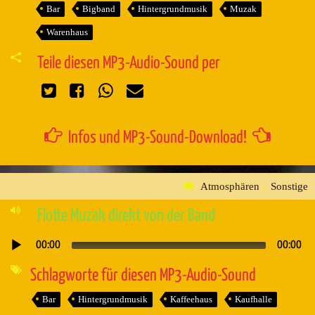
Bar
Bigband
Hintergrundmusik
Muzak
Warenhaus
Teile diesen MP3-Audio-Sound per
Infos und MP3-Sound-Download!
Atmosphären
»
Sonstige
Flotte Muzak direkt von der Band
00:00
00:00
Audio-
Player
Schlagworte für diesen MP3-Audio-Sound
Bar
Hintergrundmusik
Kaffeehaus
Kaufhalle