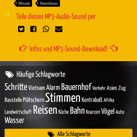
Muzak
Warenhaus
Teile diesen MP3-Audio-Sound per
Infos und MP3-Sound-Download!
Häufige Schlagworte
Schritte
Bauernhof
Alarm
Vietnam
Asien
Zug
Verkehr
Stimmen
Baustelle
Plätschern
Kontrabaß
Afrika
Reisen
Bahn
Vögel
Landwirtschaft
Küche
Knarzen
Auto
Wasser
Alle Schlagworte