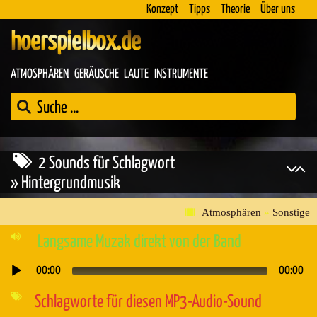
Konzept
Tipps
Theorie
Über uns
hoerspielbox.de
ATMOSPHÄREN
GERÄUSCHE
LAUTE
INSTRUMENTE
2 Sounds für Schlagwort
» Hintergrundmusik
Atmosphären
»
Sonstige
Langsame Muzak direkt von der Band
00:00
00:00
Audio-
Player
Schlagworte für diesen MP3-Audio-Sound