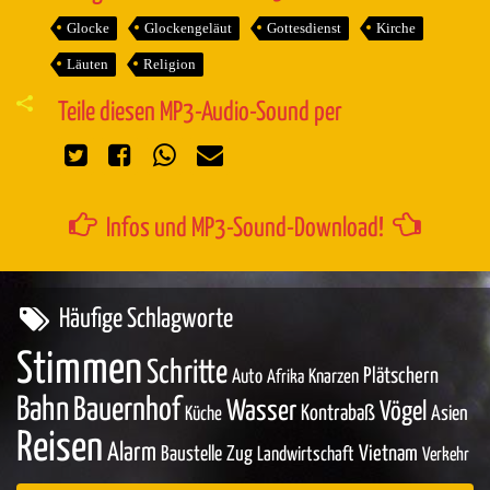
Glocke
Glockengeläut
Gottesdienst
Kirche
Läuten
Religion
Teile diesen MP3-Audio-Sound per
Infos und MP3-Sound-Download!
Häufige Schlagworte
Stimmen
Schritte
Plätschern
Auto
Knarzen
Afrika
Bahn
Bauernhof
Wasser
Vögel
Kontrabaß
Asien
Küche
Reisen
Alarm
Baustelle
Zug
Vietnam
Landwirtschaft
Verkehr