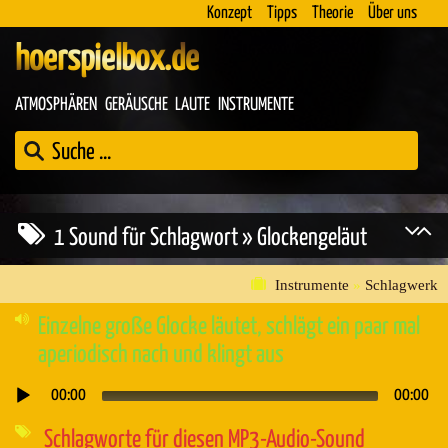
Konzept
Tipps
Theorie
Über uns
hoerspielbox.de
ATMOSPHÄREN
GERÄUSCHE
LAUTE
INSTRUMENTE
1 Sound für Schlagwort » Glockengeläut
Instrumente
»
Schlagwerk
Einzelne große Glocke läutet, schlägt ein paar mal
aperiodisch nach und klingt aus
00:00
00:00
Audio-
Player
Schlagworte für diesen MP3-Audio-Sound