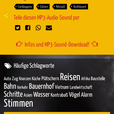
Gefängnis
Gitter
Metall
Schlüssel
Teile diesen MP3-Audio-Sound per
Infos und MP3-Sound-Download!
Häufige Schlagworte
Reisen
Zug
Plätschern
Baustelle
Auto
Knarzen
Küche
Afrika
Bahn
Bauernhof
Vietnam
Landwirtschaft
Verkehr
Schritte
Wasser
Vögel
Alarm
Asien
Kontrabaß
Stimmen