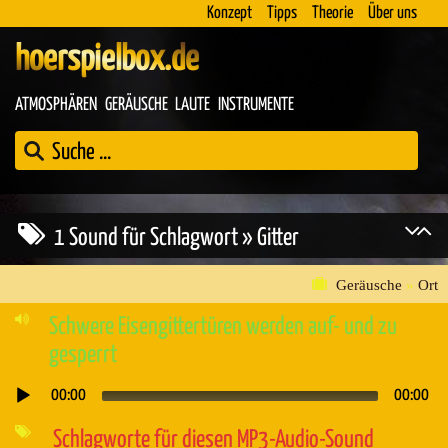
Konzept
Tipps
Theorie
Über uns
hoerspielbox.de
ATMOSPHÄREN
GERÄUSCHE
LAUTE
INSTRUMENTE
1 Sound für Schlagwort » Gitter
Geräusche
»
Ort
Schwere Eisengittertüren werden auf- und zu
gesperrt
00:00
00:00
Audio-
Player
Schlagworte für diesen MP3-Audio-Sound