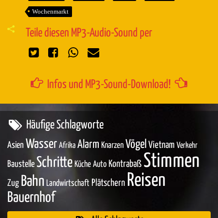
Wochenmarkt
Teile diesen MP3-Audio-Sound per
Infos und MP3-Sound-Download!
Häufige Schlagworte
Wasser
Vögel
Alarm
Asien
Vietnam
Knarzen
Afrika
Verkehr
Stimmen
Schritte
Baustelle
Kontrabaß
Küche
Auto
Reisen
Bahn
Zug
Plätschern
Landwirtschaft
Bauernhof