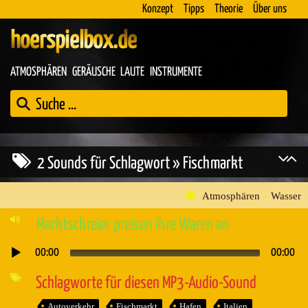
Konzept
Tipps
Theorie
Über uns
hoerspielbox.de
ATMOSPHÄREN
GERÄUSCHE
LAUTE
INSTRUMENTE
2 Sounds für Schlagwort » Fischmarkt
Atmosphären
»
Wasser
Marktschreier preisen ihre Waren an
00:00
00:00
Audio-
Player
Schlagworte für diesen MP3-Audio-Sound
Autoverkehr
Fischmarkt
Hafen
Italien