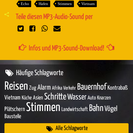
Echo
Hafen
Stimmen
Vietnam
Teile diesen MP3-Audio-Sound per
Infos und MP3-Sound-Download!
Häufige Schlagworte
Reisen
Bauernhof
Alarm
Zug
Kontrabaß
Afrika
Verkehr
Schritte
Wasser
Vietnam
Asien
Küche
Auto
Knarzen
Stimmen
Bahn
Vögel
Plätschern
Landwirtschaft
Baustelle
Alle Schlagworte