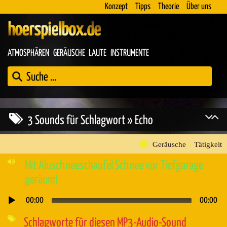
Konzept
Tipps
Theorie
Über uns
hoerspielbox.de
ATMOSPHÄREN
GERÄUSCHE
LAUTE
INSTRUMENTE
3 Sounds für Schlagwort » Echo
Geräusche
»
Tätigkeit
Mit Aluschneeschaufel Schnee vor Tiefgarage
geräumt
00:00
00:00
Audio-
Player
Schlagworte für diesen MP3-Audio-Sound