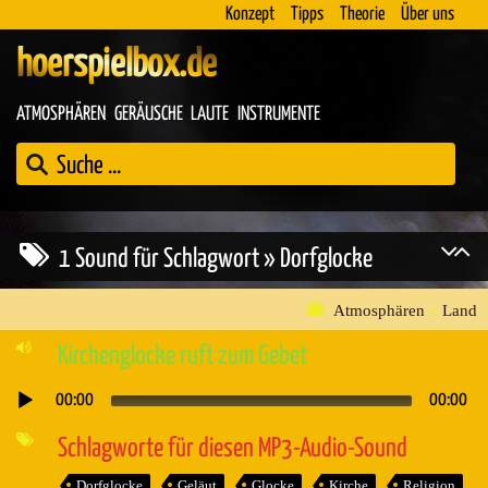
Konzept
Tipps
Theorie
Über uns
hoerspielbox.de
ATMOSPHÄREN
GERÄUSCHE
LAUTE
INSTRUMENTE
1 Sound für Schlagwort » Dorfglocke
Atmosphären
»
Land
Kirchenglocke ruft zum Gebet
00:00
00:00
Audio-
Player
Schlagworte für diesen MP3-Audio-Sound
Dorfglocke
Geläut
Glocke
Kirche
Religion