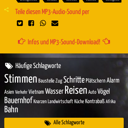
Teile diesen MP3-Audio-Sound per
Infos und MP3-Sound-Download!
Häufige Schlagworte
Stimmen
Schritte
Alarm
Baustelle
Zug
Plätschern
Reisen
Wasser
Vögel
Asien
Vietnam
Auto
Verkehr
Bauernhof
Kontrabaß
Knarzen
Landwirtschaft
Küche
Afrika
Bahn
Alle Schlagworte