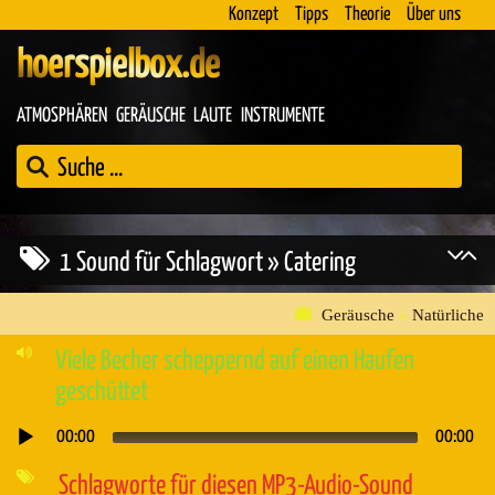
Konzept
Tipps
Theorie
Über uns
hoerspielbox.de
ATMOSPHÄREN
GERÄUSCHE
LAUTE
INSTRUMENTE
1 Sound für Schlagwort » Catering
Geräusche
»
Natürliche
Viele Becher scheppernd auf einen Haufen
geschüttet
00:00
00:00
Audio-
Player
Schlagworte für diesen MP3-Audio-Sound