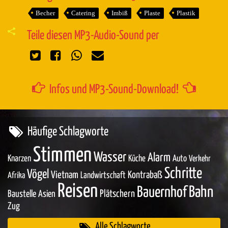
Becher
Catering
Imbiß
Plaste
Plastik
Teile diesen MP3-Audio-Sound per
Infos und MP3-Sound-Download!
Häufige Schlagworte
Stimmen
Wasser
Alarm
Knarzen
Küche
Auto
Verkehr
Schritte
Vögel
Vietnam
Kontrabaß
Landwirtschaft
Afrika
Reisen
Bahn
Bauernhof
Baustelle
Asien
Plätschern
Zug
Alle Schlagworte