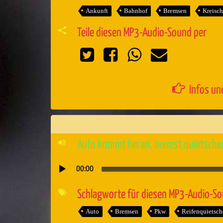
Ankunft
Bahnhof
Bremsen
Kreisc
Teile diesen MP3-Audio-Sound per
Infos un
Auto kommt heran, bremst quietschen
00:00
Audio-
Player
Schlagworte für diesen MP3-Audio-S
Auto
Bremsen
Pkw
Reifenquietsch