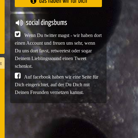
das haben wir für Dich
e
social dingsbums
Wenn Du twitter magst - wir haben dort
einen Account und freuen uns sehr, wenn
Du uns dort favst, retweetest oder sogar
Deinem Lieblingssound einen Tweet
t
schenkst.
Auf facebook haben wir eine Seite für
Dich eingerichtet, auf der Du Dich mit
n
Deinen Freunden vernetzen kannst.
er
e