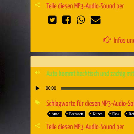
Teile diesen MP3-Audio-Sound per
Infos un
Auto kommt hecktisch und zackig mit
00:00
Audio-
Player
Schlagworte für diesen MP3-Audio-S
Auto
Bremsen
Kurve
Pkw
Rei
Teile diesen MP3-Audio-Sound per