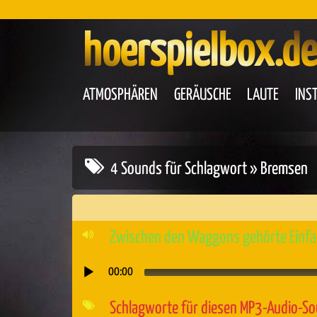
hoerspielbox.de
ATMOSPHÄREN
GERÄUSCHE
LAUTE
INS
4 Sounds für Schlagwort » Bremsen
Zwischen den Waggons gehörte Einfah
00:00
Audio-
Player
Schlagworte für diesen MP3-Audio-S