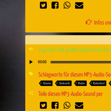
Infos un
Zug fährt mit grellem Quietschen der 
00:00
Audio-
Player
Schlagworte für diesen MP3-Audio-S
Alarm
Ankunft
Bahn
Bahnhof
Teile diesen MP3-Audio-Sound per