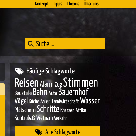
Konzept
Tipps
Theorie
Über uns
Häufige Schlagworte
Stimmen
Reisen
Alarm
Zug
t
Bahn
Bauernhof
Baustelle
Auto
Wasser
Vögel
Asien
Küche
Landwirtschaft
Schritte
Plätschern
Knarzen
Afrika
n
Kontrabaß
Vietnam
Verkehr
er
Alle Schlagworte