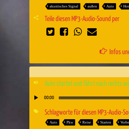
akustisches Signal
außen
Auto
Hor
Teile diesen MP3-Audio-Sound per
Infos un
Auto startet und fährt nach rechts w
00:00
Audio-
Player
Schlagworte für diesen MP3-Audio-S
Auto
Pkw
Reise
Starten
Vorbe