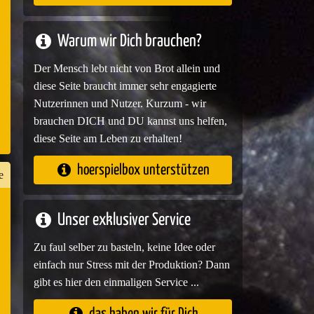
e
Warum wir Dich brauchen?
Der Mensch lebt nicht von Brot allein und
diese Seite braucht immer sehr engagierte
Nutzerinnen und Nutzer. Kurzum - wir
brauchen DICH und DU kannst uns helfen,
diese Seite am Leben zu erhalten!
hoerspielbox unterstützen
e
Unser exklusiver Service
n
Zu faul selber zu basteln, keine Idee oder
er
einfach nur Stress mit der Produktion? Dann
gibt es hier den einmaligen Service ...
das haben wir für Dich