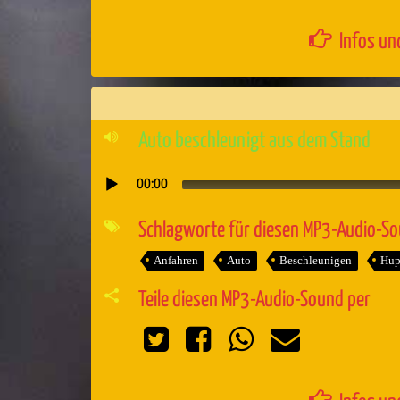
Infos un
Auto beschleunigt aus dem Stand
00:00
Audio-
Player
Schlagworte für diesen MP3-Audio-S
Anfahren
Auto
Beschleunigen
Hup
Teile diesen MP3-Audio-Sound per