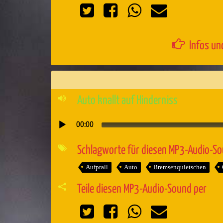
Infos un
Auto knallt auf Hinderniss
00:00
Audio-
Player
Schlagworte für diesen MP3-Audio-S
Aufprall
Auto
Bremsenquietschen
Teile diesen MP3-Audio-Sound per