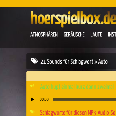
hoerspielbox.de
ATMOSPHÄREN
GERÄUSCHE
LAUTE
INS
21 Sounds für Schlagwort » Auto
Auto hupt einmal kurz dann zweimal
00:00
Audio-
Player
Schlagworte für diesen MP3-Audio-S