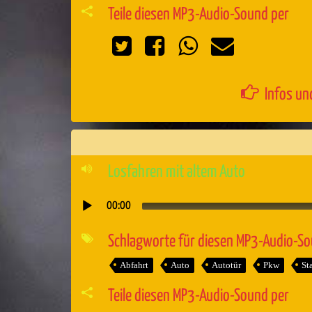
Teile diesen MP3-Audio-Sound per
Infos un
Losfahren mit altem Auto
00:00
Audio-
Player
Schlagworte für diesen MP3-Audio-S
Abfahrt
Auto
Autotür
Pkw
St
Teile diesen MP3-Audio-Sound per