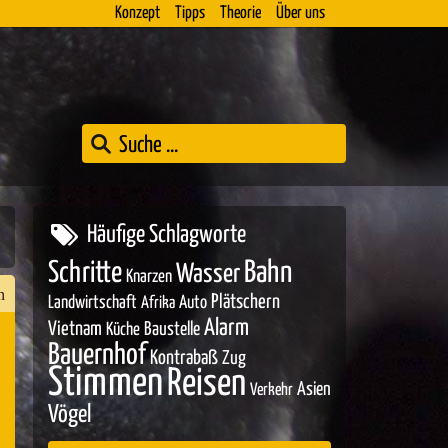
Konzept
Tipps
Theorie
Über uns
Häufige Schlagworte
Bahn
Schritte
Wasser
Knarzen
n
Plätschern
Landwirtschaft
Auto
Afrika
Alarm
Vietnam
Baustelle
Küche
Bauernhof
Kontrabaß
Zug
Stimmen
Reisen
Asien
Verkehr
n
Vögel
er