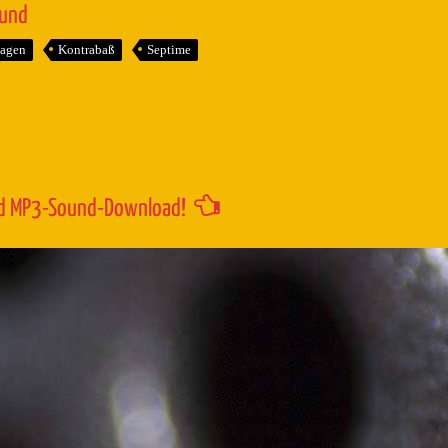
benutzen,
ound
um
agen
Kontrabaß
Septime
die
Lautstärk
zu
regeln.
d MP3-Sound-Download!