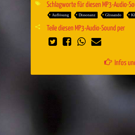
Player
Schlagworte für diesen MP3-Audio-S
Auflösung
Dissonanz
Glissando
Kl
Teile diesen MP3-Audio-Sound per
Infos un