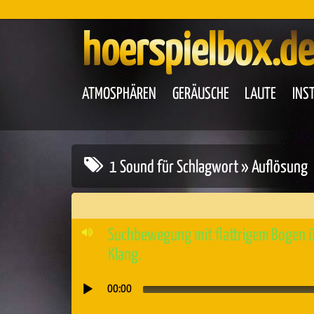
hoerspielbox.de
ATMOSPHÄREN
GERÄUSCHE
LAUTE
INS
1 Sound für Schlagwort » Auflösung
Suchbewegung mit flattrigem Bogen ü
Klang.
00:00
Audio-