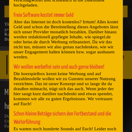
verschlagwortet und schließlich in die Datenbank
hochgeladen.
Audio-
00:00
00:00
Player
Freie Software kostet immer Geld
Aber das Internet ist doch kostenlos? Irrtum! Alles kostet
Titel
: Klavierstimmer nimmt die Feinstimmung anhand einzeln
Geld und schon die Bereitstellung dieses Angebotes lässt
gespielter Akkorde vor.
sich unser Provider monatlich bezahlen. Darüber hinaus
Kategorie
: Instrumente > Tasten
werden redaktionell gepflegte Inhalte, wie spiegel.de
Dateiname
: 4-3-10003.mp3
oder heise.de durch Werbung refinanziert. Da wir das
nicht tun, müssen wir also genau nachdenken, wie wir
unser Engagement halten können bzw. sogar ausbauen
werden.
Deine Spende ist von Nöten, deshalb gib halt ein paar Kröten!
Jede Spende wird dankbar angenommen und ermöglicht das
Wir wollen werbefrei sein und auch gerne bleiben!
weitere Arbeiten der hoerspielbox.
Die hoerspielbox kennt keine Werbung und auf
Bezahlmodelle wollen wir zu Gunsten unserer Nutzung
verzichten. Das ist unser Konzept und so lange ihr da
draußen mitmacht, trägt sich das auch. Wenn jeder der
Mit Deiner Unterstützung hilfst Du der
hier saugt kurz darüber nachdenkt und etwas spendet,
kommen wir alle zu guten Ergebnissen. Wir vertrauen
auf Euch!
hoerspielbox!
Schon kleine Beträge sichern den Fortbestand und die
Du kannst uns hier über PayPal oder Kreditkarte Deine
Unterstützung zukommen lassen und somit helfen, den
Weiterführung
Fortbestand der hoerspielbox zu sichern.
Es warten noch hunderte Sounds auf Euch! Leider noch