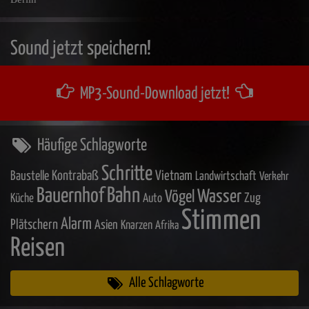
Sound jetzt speichern!
MP3-Sound-Download jetzt!
Häufige Schlagworte
Schritte
Baustelle
Kontrabaß
Vietnam
Landwirtschaft
Verkehr
Bahn
Bauernhof
Wasser
Vögel
Zug
Küche
Auto
Stimmen
Alarm
Plätschern
Asien
Knarzen
Afrika
Reisen
Alle Schlagworte